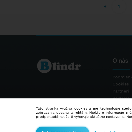
1
O nás
Podmienk
Cookies
Partneri
Reklama
Kontakt
Táto stránka využíva cookies a iné technológie sledov
zobrazenia obsahu a reklám. Niektoré informácie môž
predpokladáme, že ti vyhovuje aktuálne nastavenie. Na