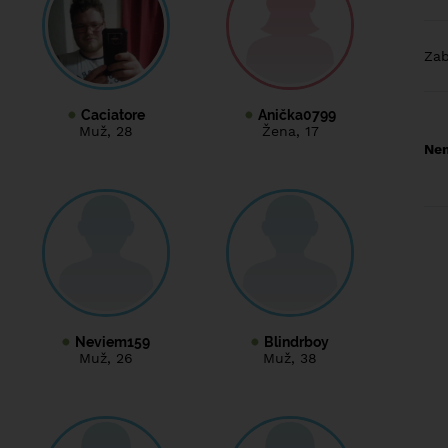
Za
Caciatore
Anička0799
Muž
, 28
Žena
, 17
Nem
Neviem159
Blindrboy
Muž
, 26
Muž
, 38