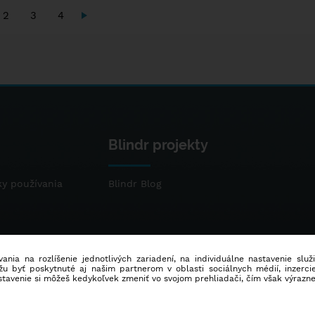
2
3
4
Blindr projekty
y používania
Blindr Blog
ania na rozlíšenie jednotlivých zariadení, na individuálne nastavenie služ
u byť poskytnuté aj našim partnerom v oblasti sociálnych médií, inzercie
stavenie si môžeš kedykoľvek zmeniť vo svojom prehliadači, čím však výrazn