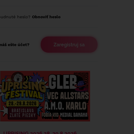
budnuté heslo?
Obnoviť heslo
Zaregistruj sa
áš ešte účet?