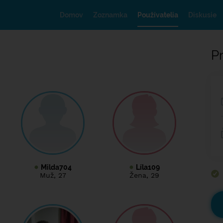
Domov
Zoznamka
Používatelia
Diskusie
Pr
Milda704
Líla109
Muž
, 27
Žena
, 29