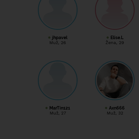
jhpavel
Elise.L
Muž
, 26
Žena
, 29
MarTin121
Axn666
Muž
, 27
Muž
, 32