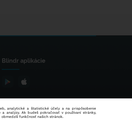
Blindr aplikácie
ieb, analytické a štatistické účely a na prispôsobenie
 a analýzy. Ak budeš pokračovať v používaní stránky,
e obmedzíš funkčnosť našich stránok.