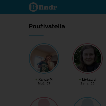
Používatelia
Používatelia
XanderM
LivkaLivi
Muž
, 27
Žena
, 26