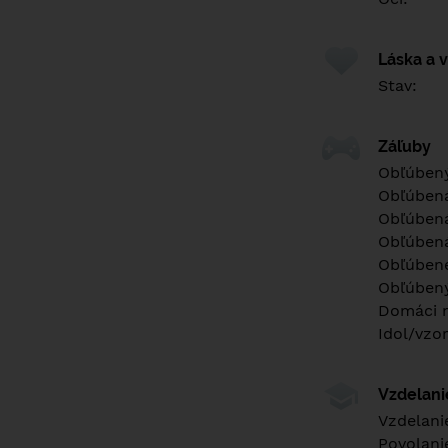
Láska a 
Stav:
Záľuby
Obľúbený
Obľúben
Obľúbená
Obľúbená
Obľúbené
Obľúbený
Domáci m
Idol/vzor
Vzdelan
Vzdelani
Povolani