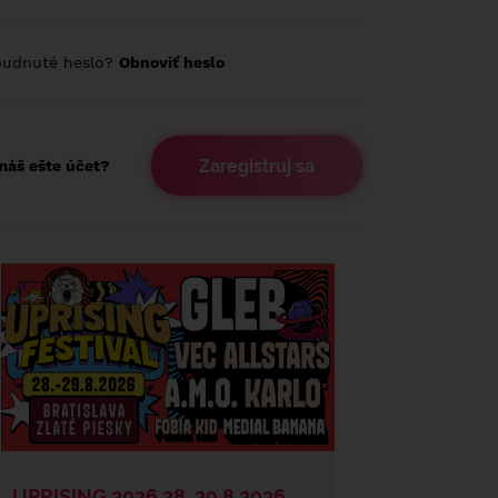
budnuté heslo?
Obnoviť heslo
Zaregistruj sa
áš ešte účet?