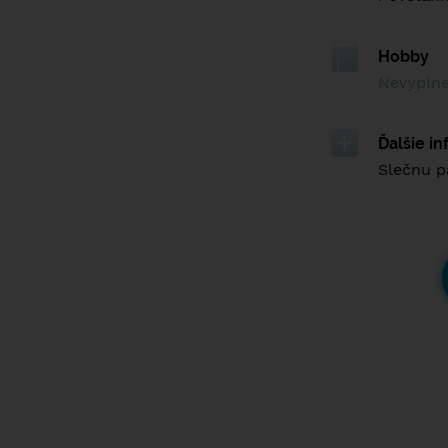
Hobby
Nevypln
Ďalšie i
Slečnu p