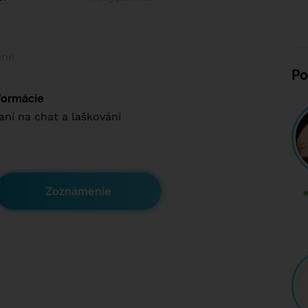
ené
Po
nformácie
aní na chat a laškováni
Zoznámenie