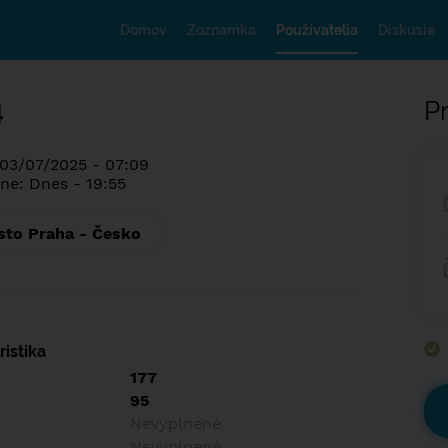
Domov
Zoznamka
Používatelia
Diskusie
4
Pr
 03/07/2025 - 07:09
ne: Dnes - 19:55
sto Praha - Česko
istika
177
95
Nevyplnené
Nevyplnené