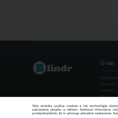
O nás
Podmienk
Cookies
Partneri
Reklama
Kontakt
Táto stránka využíva cookies a iné technológie sledov
zobrazenia obsahu a reklám. Niektoré informácie môž
predpokladáme, že ti vyhovuje aktuálne nastavenie. Na