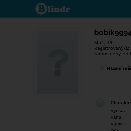
Spoznaj čo je
pod maskou.
Zoznamovacia
sociálna sieť.
bobik999
Muž, 45
Registrovaný/á:
Naposledny onli
Hlavní mě
Charakter
Výška:
Váha:
Vlasy:
Oči: