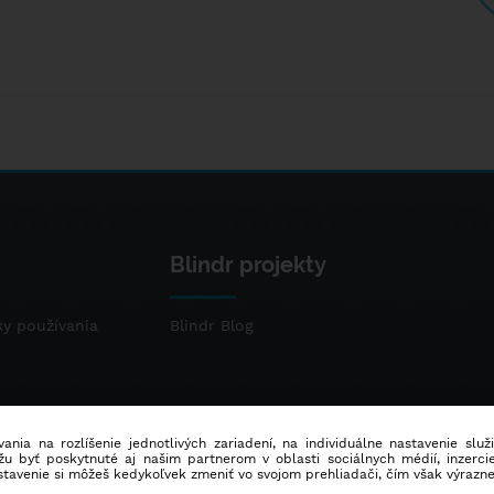
Blindr projekty
y používania
Blindr Blog
ania na rozlíšenie jednotlivých zariadení, na individuálne nastavenie služ
u byť poskytnuté aj našim partnerom v oblasti sociálnych médií, inzercie
stavenie si môžeš kedykoľvek zmeniť vo svojom prehliadači, čím však výrazn