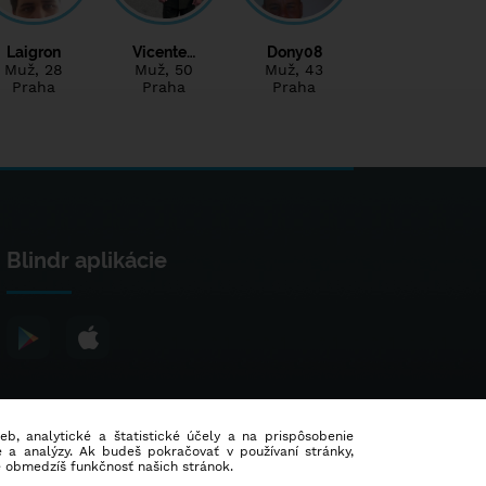
Laigron
Vicente…
Dony08
Muž
, 28
Muž
, 50
Muž
, 43
Praha
Praha
Praha
Blindr aplikácie
ieb, analytické a štatistické účely a na prispôsobenie
 a analýzy. Ak budeš pokračovať v používaní stránky,
e obmedzíš funkčnosť našich stránok.