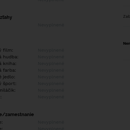
Za
vzťahy
Nevyplnené
Nem
 film:
Nevyplnené
á hudba:
Nevyplnené
 kniha:
Nevyplnené
 farba:
Nevyplnené
 jedlo:
Nevyplnené
 šport:
Nevyplnené
iláčik:
Nevyplnené
:
Nevyplnené
ie/zamestnanie
e:
Nevyplnené
e:
Nevyplnené