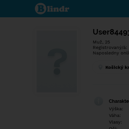
Spoznaj čo je
pod maskou.
Zoznamovacia
sociálna sieť.
User8449
Muž, 25
Registrovaný/á:
Naposledny onli
Košický k
Charakter
Výška:
Váha:
Vlasy:
Oči: