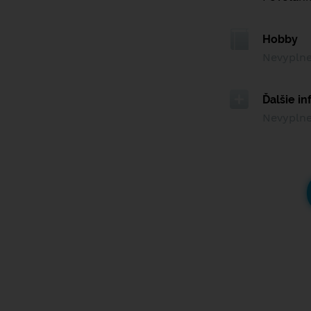
Hobby
Nevypln
Ďalšie i
Nevypln