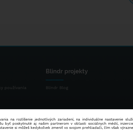
Blindr projekty
y používania
Blindr Blog
ania na rozlíšenie jednotlivých zariadení, na individuálne nastavenie služ
u byť poskytnuté aj našim partnerom v oblasti sociálnych médií, inzercie
stavenie si môžeš kedykoľvek zmeniť vo svojom prehliadači, čím však výrazn