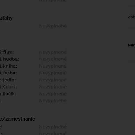
Za
vzťahy
Nevyplnené
Nem
 film:
Nevyplnené
á hudba:
Nevyplnené
 kniha:
Nevyplnené
 farba:
Nevyplnené
 jedlo:
Nevyplnené
 šport:
Nevyplnené
iláčik:
Nevyplnené
:
Nevyplnené
ie/zamestnanie
e:
Nevyplnené
e:
Nevyplnené