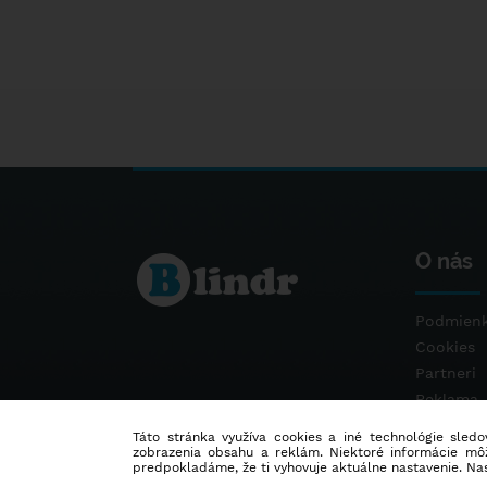
O nás
Podmienk
Cookies
Partneri
Reklama
Kontakt
Táto stránka využíva cookies a iné technológie sledov
zobrazenia obsahu a reklám. Niektoré informácie môž
predpokladáme, že ti vyhovuje aktuálne nastavenie. Na