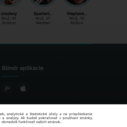
znudený
Spartani…
Stephan1…
Muž
, 41
Muž
, 37
Muž
, 35
Ardovo
Medzev
Košice
Blindr aplikácie
ieb, analytické a štatistické účely a na prispôsobenie
 a analýzy. Ak budeš pokračovať v používaní stránky,
e obmedzíš funkčnosť našich stránok.