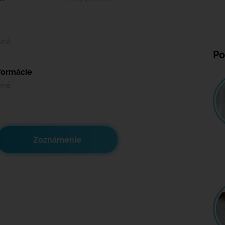
ené
Po
nformácie
ené
Zoznámenie