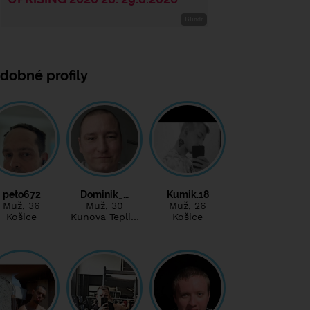
dobné profily
peto672
Dominik_…
Kumik.18
Muž
, 36
Muž
, 30
Muž
, 26
Košice
Kunova Tepli…
Košice