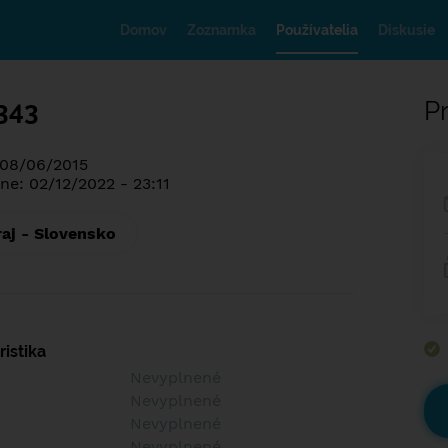
Domov
Zoznamka
Používatelia
Diskusie
343
Pr
 08/06/2015
ne: 02/12/2022 - 23:11
raj - Slovensko
istika
Nevyplnené
Nevyplnené
Nevyplnené
Nevyplnené