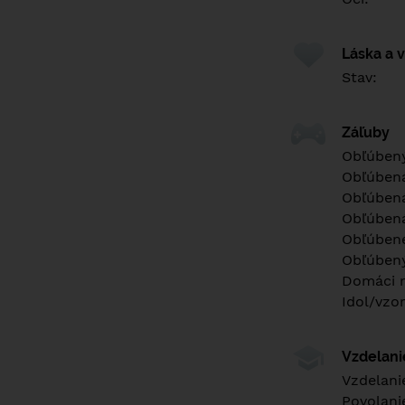
Láska a 
Stav:
Záľuby
Obľúbený
Obľúben
Obľúbená
Obľúbená
Obľúbené
Obľúbený
Domáci m
Idol/vzor
Vzdelan
Vzdelani
Povolani