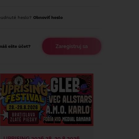
budnuté heslo?
Obnoviť heslo
Zaregistruj sa
áš ešte účet?