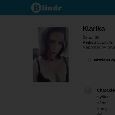
Spoznaj čo je
pod maskou.
Zoznamovacia
sociálna sieť.
Klarika
Žena, 30
Registrovaný/á:
Naposledny onli
Nitriansky
Charakter
Výška:
Váha:
Vlasy:
Oči: