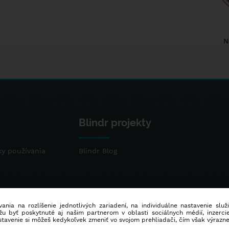
N
Blindr projekty
y používania
Blindr Blog
ania na rozlíšenie jednotlivých zariadení, na individuálne nastavenie služ
u byť poskytnuté aj našim partnerom v oblasti sociálnych médií, inzercie
stavenie si môžeš kedykoľvek zmeniť vo svojom prehliadači, čím však výrazn