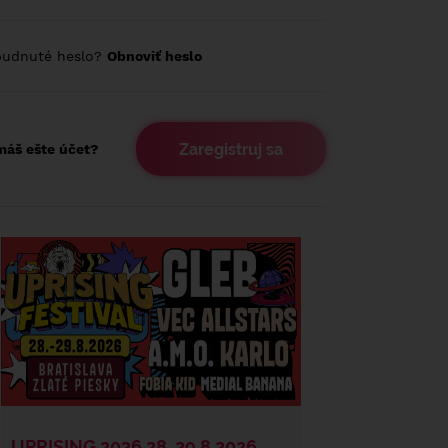
budnuté heslo?
Obnoviť heslo
Zaregistruj sa
áš ešte účet?