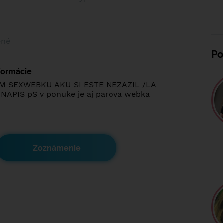
ené
Po
nformácie
 SEXWEBKU AKU SI ESTE NEZAZIL /LA
APIS pS v ponuke je aj parova webka
Zoznámenie