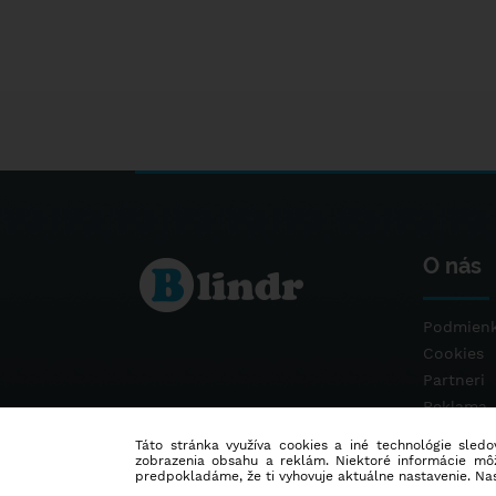
O nás
Podmienk
Cookies
Partneri
Reklama
Kontakt
Táto stránka využíva cookies a iné technológie sledov
zobrazenia obsahu a reklám. Niektoré informácie môž
predpokladáme, že ti vyhovuje aktuálne nastavenie. Na