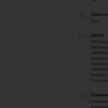
Láska a 
Stav:
Záľuby
Obľúbený
Obľúben
Obľúbená
Obľúbená
Obľúbené
Obľúbený
Domáci m
Idol/vzor
Vzdelan
Vzdelani
Povolani