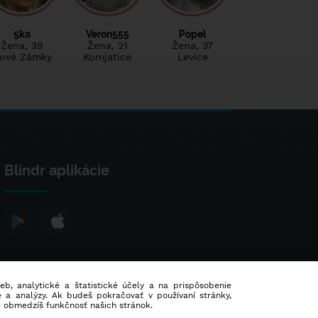
5ka
Veron555
Popel
Žena
, 39
Žena
, 21
Žena
, 37
ové Zámky
Komjatice
Levice
Blindr aplikácie
ieb, analytické a štatistické účely a na prispôsobenie
 a analýzy. Ak budeš pokračovať v používaní stránky,
e obmedzíš funkčnosť našich stránok.