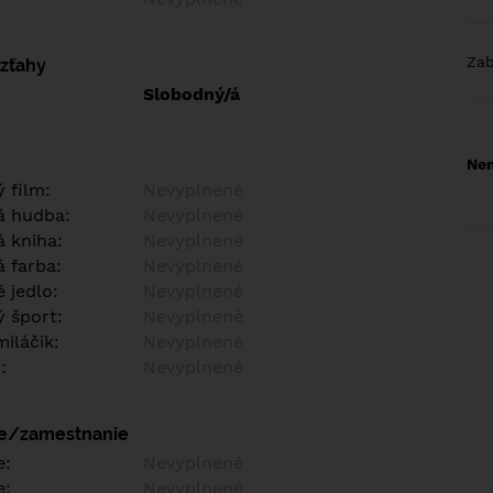
Za
vzťahy
Slobodný/á
Nem
 film:
Nevyplnené
á hudba:
Nevyplnené
 kniha:
Nevyplnené
 farba:
Nevyplnené
 jedlo:
Nevyplnené
 šport:
Nevyplnené
iláčik:
Nevyplnené
:
Nevyplnené
ie/zamestnanie
e:
Nevyplnené
e:
Nevyplnené