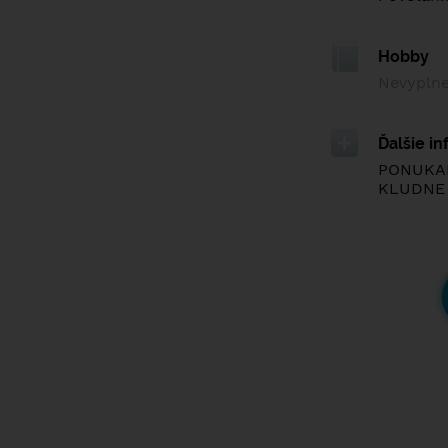
Hobby
Nevypln
Ďalšie i
PONUKAM
KLUDNE N