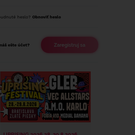
budnuté heslo?
Obnoviť heslo
Zaregistruj sa
áš ešte účet?