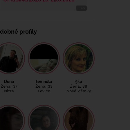
dobné profily
Dena
temnota
5ka
Žena
, 37
Žena
, 33
Žena
, 39
Nitra
Levice
Nové Zámky