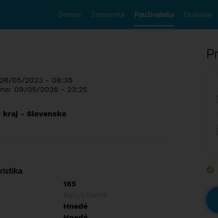
Domov
Zoznamka
Používatelia
Diskusie
Pr
 26/05/2023 - 08:35
ne: 09/05/2026 - 23:25
 kraj - Slovensko
istika
165
Nevyplnené
Hnedé
Hnedé