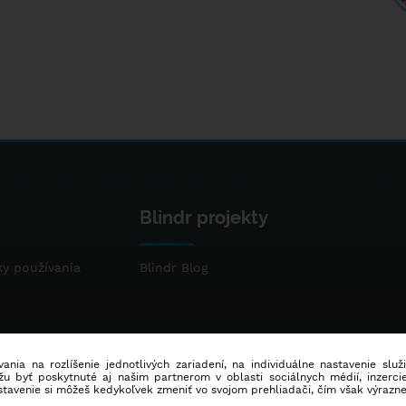
Blindr projekty
y používania
Blindr Blog
ania na rozlíšenie jednotlivých zariadení, na individuálne nastavenie služ
u byť poskytnuté aj našim partnerom v oblasti sociálnych médií, inzercie
stavenie si môžeš kedykoľvek zmeniť vo svojom prehliadači, čím však výrazn