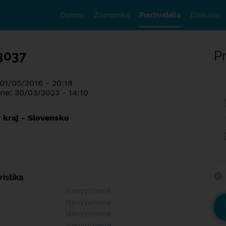
Domov
Zoznamka
Používatelia
Diskusie
3037
Pr
 01/05/2016 - 20:18
ne: 30/03/2023 - 14:10
 kraj - Slovensko
istika
Nevyplnené
Nevyplnené
Nevyplnené
Nevyplnené