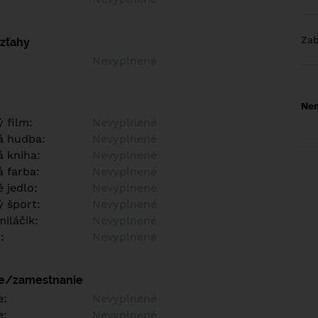
Za
vzťahy
Nevyplnené
Nem
 film:
Nevyplnené
á hudba:
Nevyplnené
 kniha:
Nevyplnené
 farba:
Nevyplnené
 jedlo:
Nevyplnené
 šport:
Nevyplnené
iláčik:
Nevyplnené
:
Nevyplnené
ie/zamestnanie
e:
Nevyplnené
e:
Nevyplnené