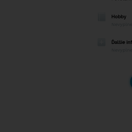
Hobby
Nevypln
Ďalšie i
Nevypln