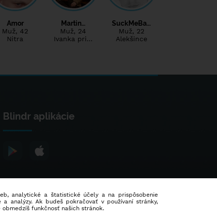
Amor
Martin…
SuckMeBa…
Muž
, 42
Muž
, 24
Muž
, 22
Nitra
Ivanka pri…
Alekšince
Blindr aplikácie
ieb, analytické a štatistické účely a na prispôsobenie
 a analýzy. Ak budeš pokračovať v používaní stránky,
e obmedzíš funkčnosť našich stránok.