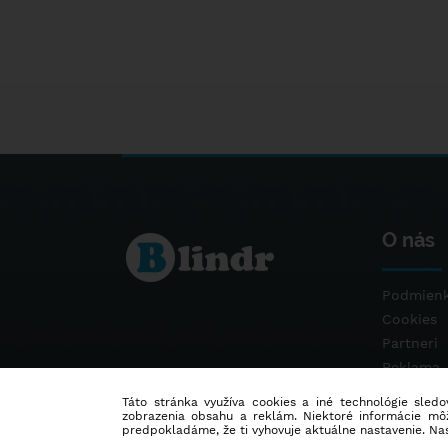
O nás
Podmienk
Cookies
Partneri
Reklama
Kontakt
Táto stránka využíva cookies a iné technológie sledov
zobrazenia obsahu a reklám. Niektoré informácie môž
predpokladáme, že ti vyhovuje aktuálne nastavenie. Na