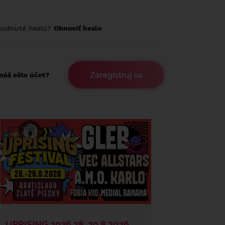
budnuté heslo?
Obnoviť heslo
Zaregistruj sa
áš ešte účet?