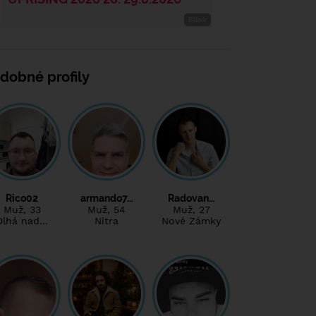
dobné profily
Rico02
armando7…
Radovan…
Muž
, 33
Muž
, 54
Muž
, 27
Dlhá nad…
Nitra
Nové Zámky