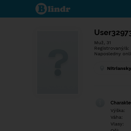
Spoznaj čo je
pod maskou.
Zoznamovacia
sociálna sieť.
User3297
Muž, 31
Registrovaný/á:
Naposledny onli
Nitriansky
Charakter
Výška:
Váha:
Vlasy:
Oči: