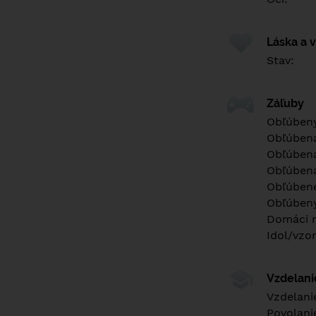
Láska a 
Stav:
Záľuby
Obľúbený
Obľúben
Obľúbená
Obľúbená
Obľúbené
Obľúbený
Domáci m
Idol/vzor
Vzdelan
Vzdelani
Povolani