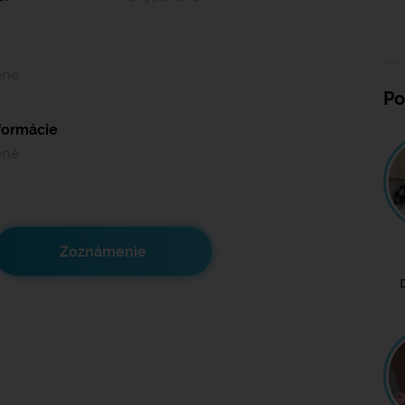
ené
Po
nformácie
ené
Zoznámenie