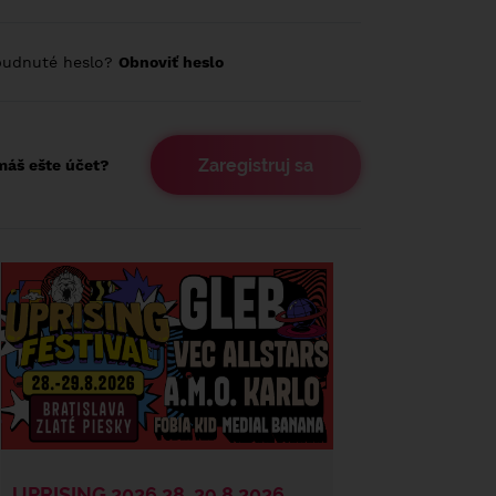
budnuté heslo?
Obnoviť heslo
Zaregistruj sa
áš ešte účet?