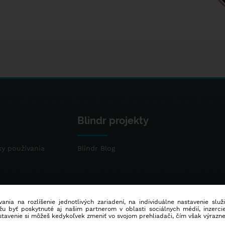
Blindr projekty
y používania
Blindr Blog
ania na rozlíšenie jednotlivých zariadení, na individuálne nastavenie služ
u byť poskytnuté aj našim partnerom v oblasti sociálnych médií, inzercie
stavenie si môžeš kedykoľvek zmeniť vo svojom prehliadači, čím však výrazn