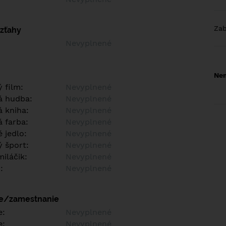
Za
vzťahy
Nevyplnené
Nem
 film:
Nevyplnené
á hudba:
Nevyplnené
 kniha:
Nevyplnené
 farba:
Nevyplnené
 jedlo:
Nevyplnené
 šport:
Nevyplnené
iláčik:
Nevyplnené
:
Nevyplnené
ie/zamestnanie
e:
Nevyplnené
e:
Nevyplnené