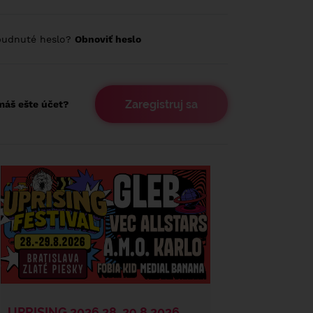
budnuté heslo?
Obnoviť heslo
Zaregistruj sa
áš ešte účet?