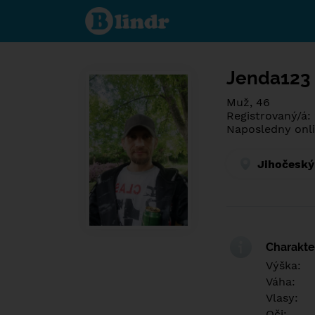
Spoznaj čo je
pod maskou.
Zoznamovacia
sociálna sieť.
Jenda123
Muž, 46
Registrovaný/á: 
Naposledny onli
Jihočeský
Charakter
Výška:
Váha:
Vlasy:
Oči: