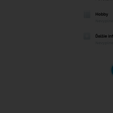
Hobby
Nevypln
Ďalšie i
Nevypln