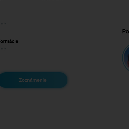
ené
Po
nformácie
ené
Zoznámenie