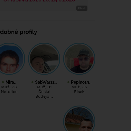
dobné profily
Mira…
SabWar12…
Pepino19…
Muž
, 38
Muž
, 31
Muž
, 36
Netolice
České
Písek
Budějo…