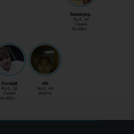
Radek929…
Muž
, 34
České
Budějo…
Pavel98
ofik
Muž
, 28
Muž
, 46
České
Blatná
Budějo…