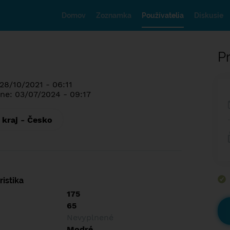
Domov
Zoznamka
Používatelia
Diskusie
Pr
28/10/2021 - 06:11
ne: 03/07/2024 - 09:17
 kraj - Česko
istika
175
65
Nevyplnené
Modré