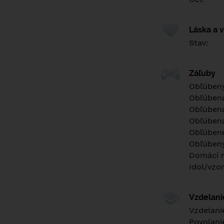
Láska a 
Stav:
Záľuby
Obľúbený
Obľúben
Obľúbená
Obľúbená
Obľúbené
Obľúbený
Domáci m
Idol/vzor
Vzdelan
Vzdelani
Povolani