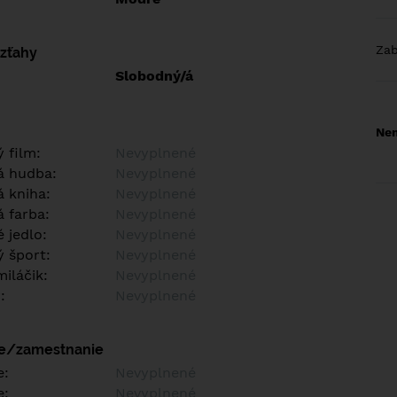
Za
vzťahy
Slobodný/á
Nem
 film:
Nevyplnené
á hudba:
Nevyplnené
 kniha:
Nevyplnené
 farba:
Nevyplnené
 jedlo:
Nevyplnené
 šport:
Nevyplnené
iláčik:
Nevyplnené
:
Nevyplnené
ie/zamestnanie
e:
Nevyplnené
e:
Nevyplnené