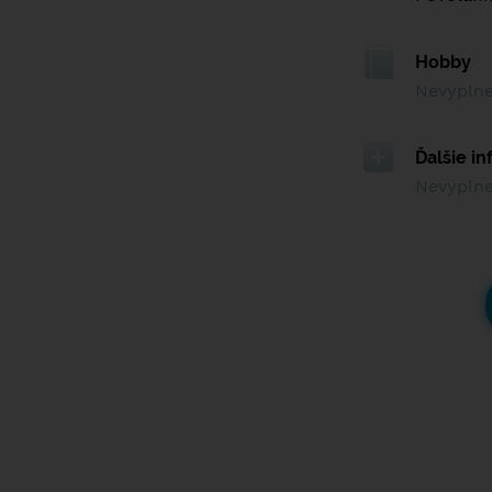
Hobby
Nevypln
Ďalšie i
Nevypln