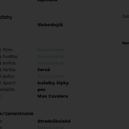
Za
vzťahy
Slobodný/á
Nem
 film:
Nevyplnené
á hudba:
Nevyplnené
 kniha:
Nevyplnené
 farba:
černá
 jedlo:
Nevyplnené
 šport:
kuželky šipky
iláčik:
pes
:
Max Cavalera
ie/zamestnanie
e:
Stredoškolské
e:
Nevyplnené