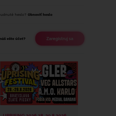
budnuté heslo?
Obnoviť heslo
Zaregistruj sa
áš ešte účet?