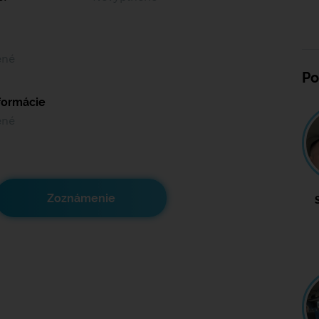
ené
Po
nformácie
ené
Zoznámenie