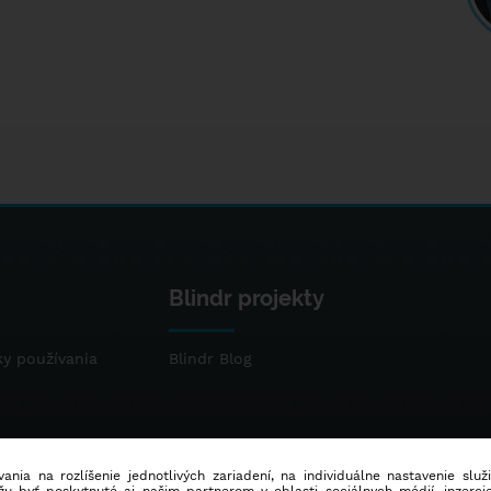
Blindr projekty
y používania
Blindr Blog
ania na rozlíšenie jednotlivých zariadení, na individuálne nastavenie služ