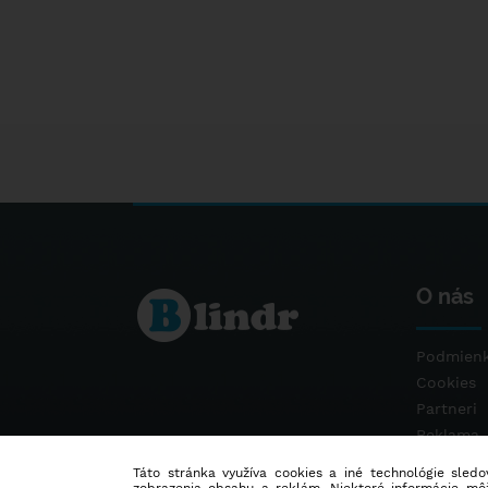
O nás
Podmienk
Cookies
Partneri
Reklama
Kontakt
Táto stránka využíva cookies a iné technológie sledov