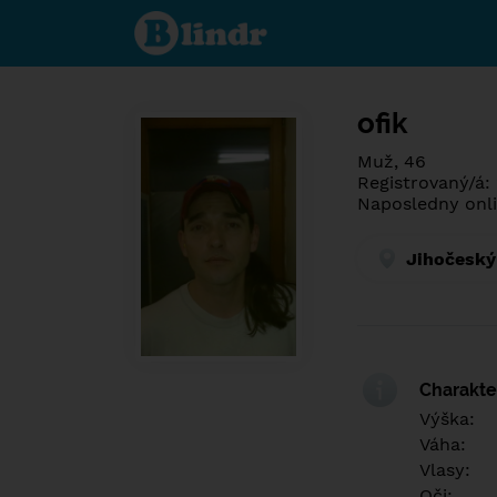
Spoznaj čo je
pod maskou.
Zoznamovacia
sociálna sieť.
ofik
Muž, 46
Registrovaný/á: 
Naposledny onli
Jihočeský
Charakter
Výška:
Váha:
Vlasy:
Oči: