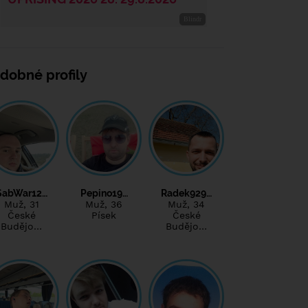
dobné profily
SabWar12…
Pepino19…
Radek929…
Muž
, 31
Muž
, 36
Muž
, 34
České
Písek
České
Budějo…
Budějo…