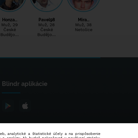
Honza…
Pavel98
Mira…
Muž
, 29
Muž
, 28
Muž
, 38
České
České
Netolice
Budějo…
Budějo…
Blindr aplikácie
ieb, analytické a štatistické účely a na prispôsobenie