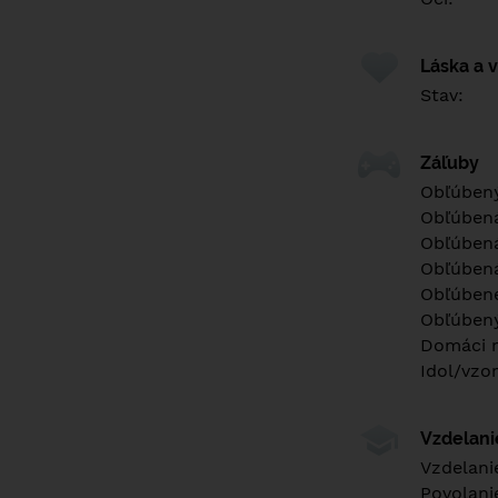
Láska a 
Stav:
Záľuby
Obľúbený
Obľúben
Obľúbená
Obľúbená
Obľúbené
Obľúbený
Domáci m
Idol/vzor
Vzdelan
Vzdelani
Povolani