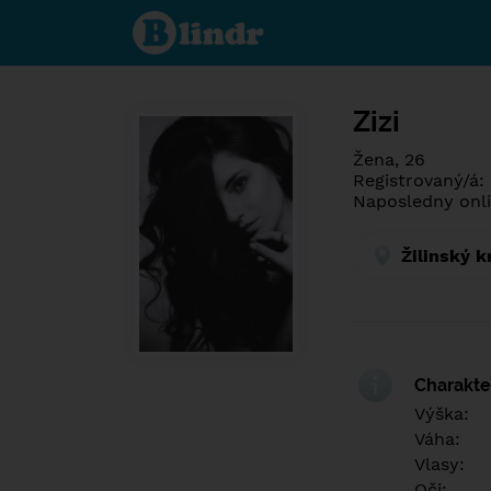
Spoznaj čo je
pod maskou.
Zoznamovacia
sociálna sieť.
Zizi
Žena, 26
Registrovaný/á:
Naposledny onli
Žilinský k
Charakter
Výška:
Váha:
Vlasy:
Oči: