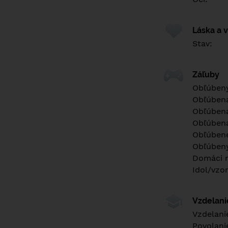
Láska a 
Stav:
Záľuby
Obľúbený
Obľúben
Obľúbená
Obľúbená
Obľúbené
Obľúbený
Domáci m
Idol/vzor
Vzdelan
Vzdelani
Povolani