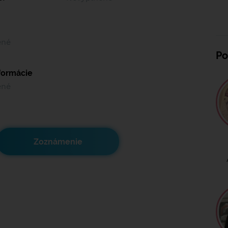
ené
Po
nformácie
ené
Zoznámenie