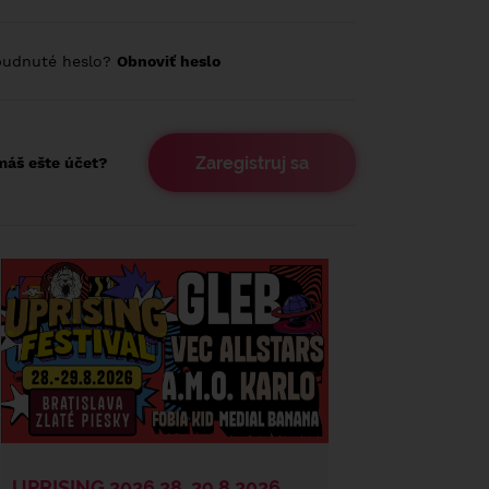
budnuté heslo?
Obnoviť heslo
Zaregistruj sa
áš ešte účet?