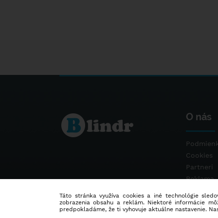
O nás
Podmienk
Cookies
Partneri
Reklama
Kontakt
Táto stránka využíva cookies a iné technológie sledov
zobrazenia obsahu a reklám. Niektoré informácie môž
predpokladáme, že ti vyhovuje aktuálne nastavenie. Na