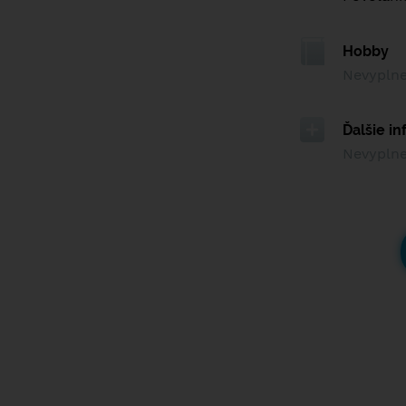
Hobby
Nevypln
Ďalšie i
Nevypln