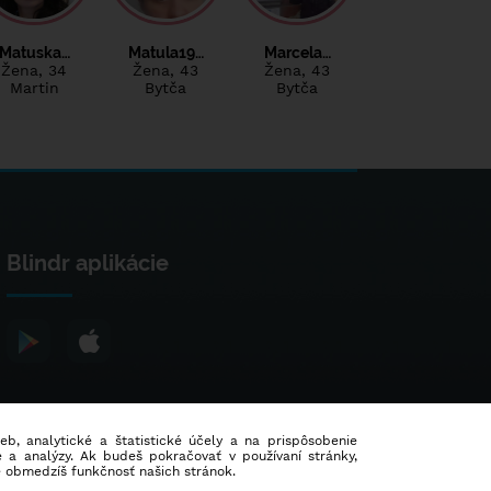
Matuska…
Matula19…
Marcela…
Žena
, 34
Žena
, 43
Žena
, 43
Martin
Bytča
Bytča
Blindr aplikácie
ieb, analytické a štatistické účely a na prispôsobenie
 a analýzy. Ak budeš pokračovať v používaní stránky,
e obmedzíš funkčnosť našich stránok.