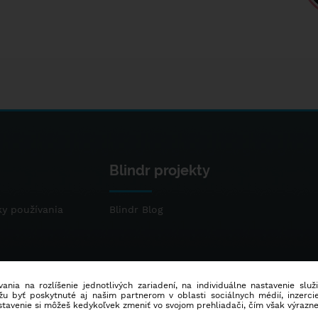
Blindr projekty
y používania
Blindr Blog
ania na rozlíšenie jednotlivých zariadení, na individuálne nastavenie služ
u byť poskytnuté aj našim partnerom v oblasti sociálnych médií, inzercie
stavenie si môžeš kedykoľvek zmeniť vo svojom prehliadači, čím však výrazn