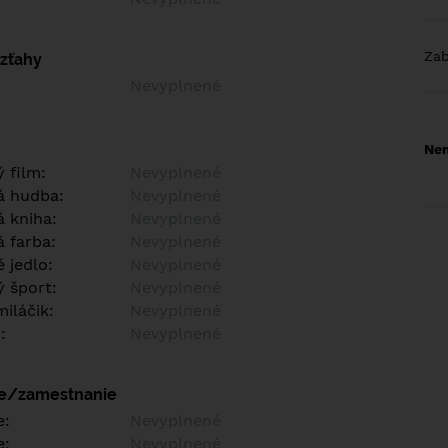
Za
vzťahy
Nevyplnené
Nem
 film:
Nevyplnené
á hudba:
Nevyplnené
 kniha:
Nevyplnené
 farba:
Nevyplnené
 jedlo:
Nevyplnené
 šport:
Nevyplnené
iláčik:
Nevyplnené
:
Nevyplnené
ie/zamestnanie
e:
Nevyplnené
e:
Nevyplnené