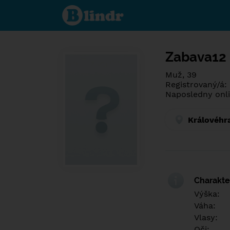
Spoznaj čo je
pod maskou.
Zoznamovacia
sociálna sieť.
Zabava12
Muž, 39
Registrovaný/á:
Naposledny onli
Královéhr
Charakter
Výška:
Váha:
Vlasy:
Oči: