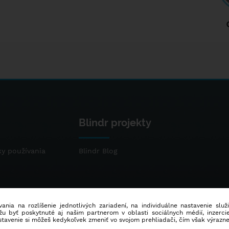
Blindr projekty
y používania
Blindr Blog
ania na rozlíšenie jednotlivých zariadení, na individuálne nastavenie služ
u byť poskytnuté aj našim partnerom v oblasti sociálnych médií, inzercie
stavenie si môžeš kedykoľvek zmeniť vo svojom prehliadači, čím však výrazn