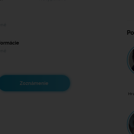
ené
Po
nformácie
ené
Zoznámenie
Hr