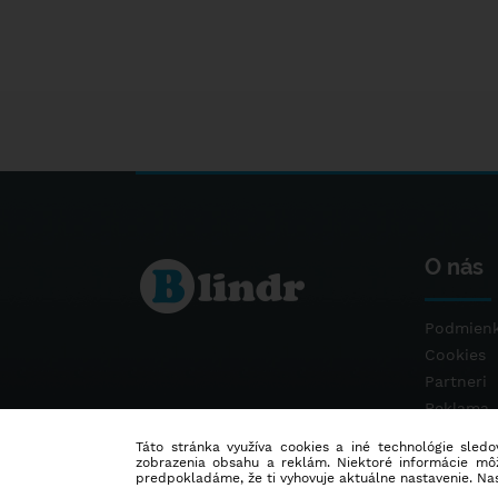
O nás
Podmienk
Cookies
Partneri
Reklama
Kontakt
Táto stránka využíva cookies a iné technológie sledov
zobrazenia obsahu a reklám. Niektoré informácie môž
predpokladáme, že ti vyhovuje aktuálne nastavenie. Na