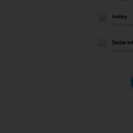
Hobby
Nevypln
Ďalšie i
Nevypln