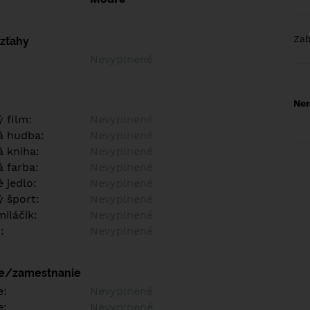
Za
vzťahy
Nevyplnené
Nem
 film:
Nevyplnené
á hudba:
Nevyplnené
 kniha:
Nevyplnené
 farba:
Nevyplnené
 jedlo:
Nevyplnené
 šport:
Nevyplnené
iláčik:
Nevyplnené
:
Nevyplnené
ie/zamestnanie
e:
Nevyplnené
e:
Nevyplnené