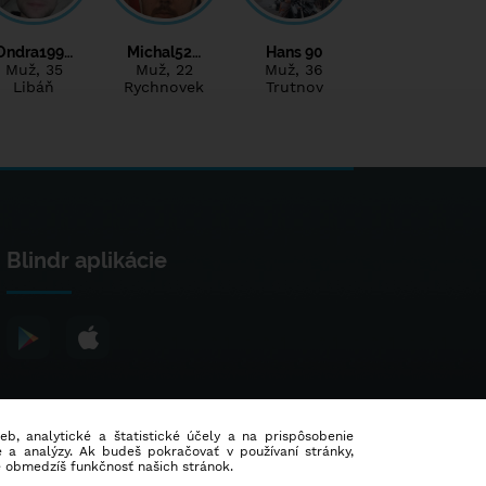
Ondra199…
Michal52…
Hans 90
Muž
, 35
Muž
, 22
Muž
, 36
Libáň
Rychnovek
Trutnov
Blindr aplikácie
ieb, analytické a štatistické účely a na prispôsobenie
 a analýzy. Ak budeš pokračovať v používaní stránky,
e obmedzíš funkčnosť našich stránok.