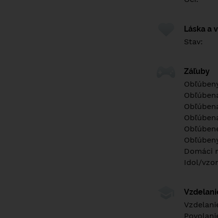
Láska a 
Stav:
Záľuby
Obľúbený
Obľúben
Obľúbená
Obľúbená
Obľúbené
Obľúbený
Domáci m
Idol/vzor
Vzdelan
Vzdelani
Povolani