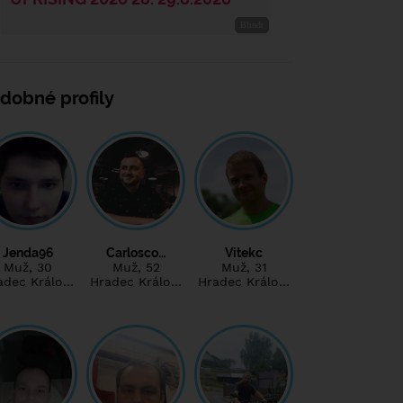
dobné profily
Jenda96
Carlosco…
Vitekc
Muž
, 30
Muž
, 52
Muž
, 31
adec Králo…
Hradec Králo…
Hradec Králo…