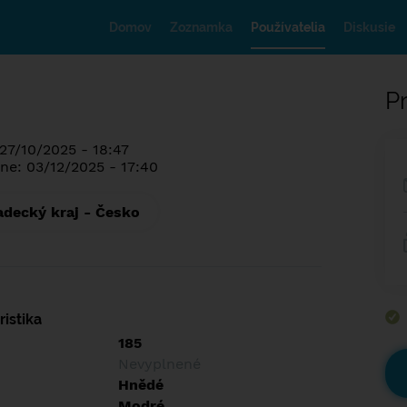
Domov
Zoznamka
Používatelia
Diskusie
Pr
 27/10/2025 - 18:47
ne: 03/12/2025 - 17:40
adecký kraj - Česko
istika
185
Nevyplnené
Hnědé
Modré