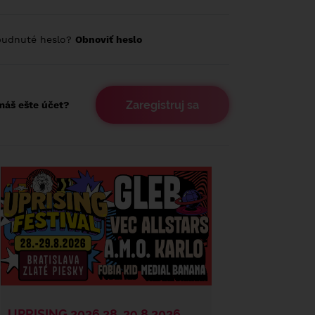
budnuté heslo?
Obnoviť heslo
Zaregistruj sa
áš ešte účet?