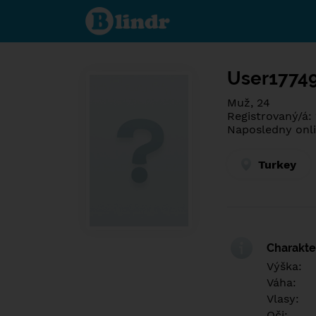
Spoznaj čo je
pod maskou.
Zoznamovacia
sociálna sieť.
User1774
Muž, 24
Registrovaný/á:
Naposledny onli
Turkey
Charakter
Výška:
Váha:
Vlasy:
Oči: