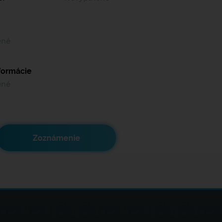
ené
nformácie
ené
Zoznámenie