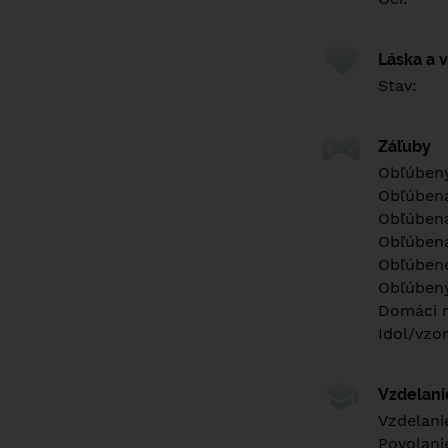
Láska a 
Stav:
Záľuby
Obľúbený
Obľúben
Obľúbená
Obľúbená
Obľúbené
Obľúbený
Domáci m
Idol/vzor
Vzdelan
Vzdelani
Povolani