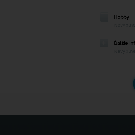
Hobby
Nevypln
Ďalšie i
Nevypln