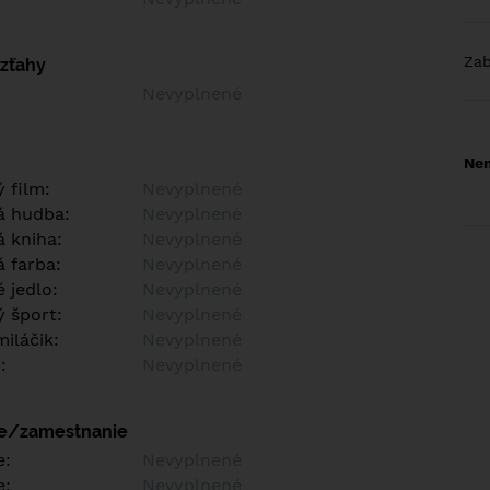
Za
vzťahy
Nevyplnené
Nem
 film:
Nevyplnené
á hudba:
Nevyplnené
 kniha:
Nevyplnené
 farba:
Nevyplnené
 jedlo:
Nevyplnené
 šport:
Nevyplnené
iláčik:
Nevyplnené
:
Nevyplnené
ie/zamestnanie
e:
Nevyplnené
e:
Nevyplnené