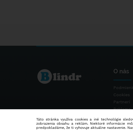
O nás
Podmienk
Cookies
Partneri
Reklama
Kontakt
Táto stránka využíva cookies a iné technológie sledov
zobrazenia obsahu a reklám. Niektoré informácie môž
predpokladáme, že ti vyhovuje aktuálne nastavenie. Na