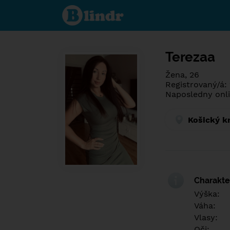
Spoznaj čo je
pod maskou.
Zoznamovacia
sociálna sieť.
Terezaa
Žena, 26
Registrovaný/á: 
Naposledny onli
Košický k
Charakter
Výška:
Váha:
Vlasy:
Oči: