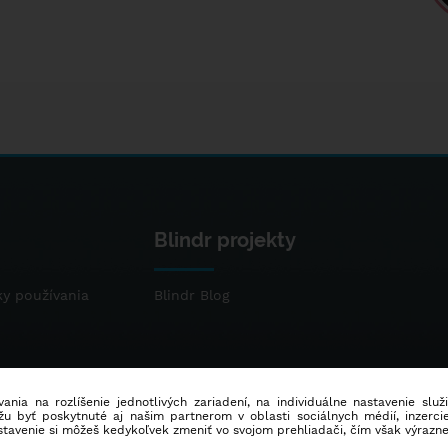
Blindr projekty
y používania
Blindr Blog
ania na rozlíšenie jednotlivých zariadení, na individuálne nastavenie služ
u byť poskytnuté aj našim partnerom v oblasti sociálnych médií, inzercie
stavenie si môžeš kedykoľvek zmeniť vo svojom prehliadači, čím však výrazn