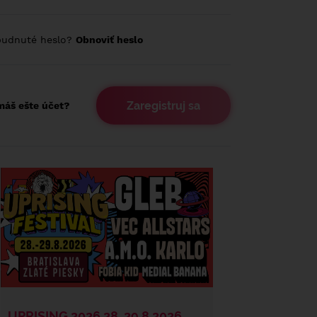
budnuté heslo?
Obnoviť heslo
Zaregistruj sa
áš ešte účet?