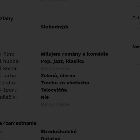
Za
vzťahy
Slobodný/á
Nem
 film:
Milujem romány a komédie
á hudba:
Pop, jazz, klasika
 kniha:
Nevyplnené
 farba:
Zelená, čierna
 jedlo:
Trochu zo všetkého
 šport:
Telocvičňa
iláčik:
Nie
:
Nevyplnené
ie/zamestnanie
e:
Stredoškolské
e:
Ostatné