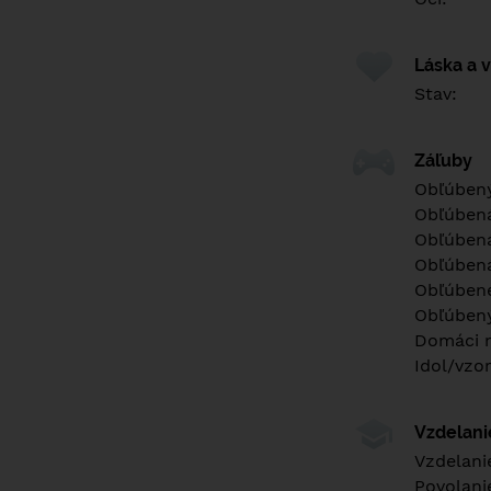
Láska a 
Stav:
Záľuby
Obľúbený
Obľúben
Obľúbená
Obľúbená
Obľúbené
Obľúbený
Domáci m
Idol/vzor
Vzdelan
Vzdelani
Povolani