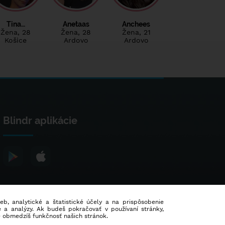
Tina…
Anetaas
Anchees
Žena
, 28
Žena
, 28
Žena
, 21
Košice
Ardovo
Ardovo
Blindr aplikácie
ieb, analytické a štatistické účely a na prispôsobenie
 a analýzy. Ak budeš pokračovať v používaní stránky,
e obmedzíš funkčnosť našich stránok.