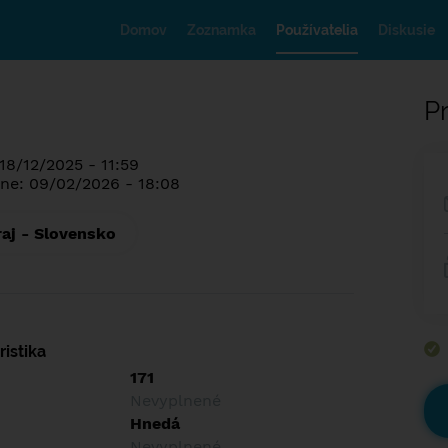
Domov
Zoznamka
Používatelia
Diskusie
Pr
18/12/2025 - 11:59
ne: 09/02/2026 - 18:08
raj - Slovensko
istika
171
Nevyplnené
Hnedá
Nevyplnené