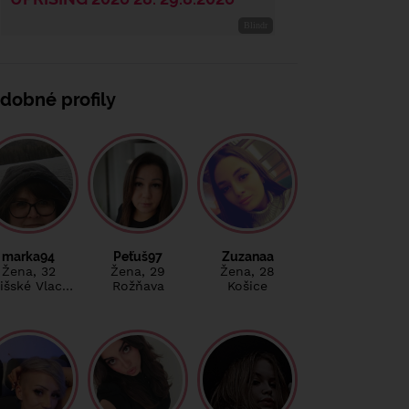
dobné profily
marka94
Peťuš97
Zuzanaa
Žena
, 32
Žena
, 29
Žena
, 28
išské Vlac…
Rožňava
Košice