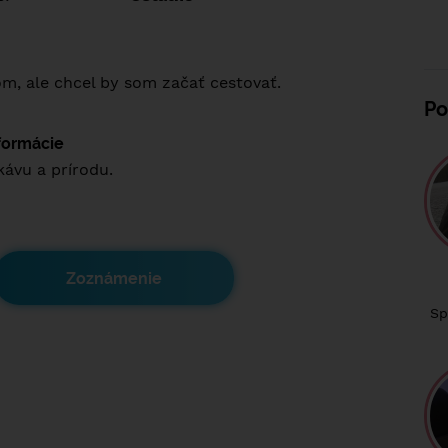
om, ale chcel by som začať cestovať.
Po
nformácie
kávu a prírodu.
Zoznámenie
Sp