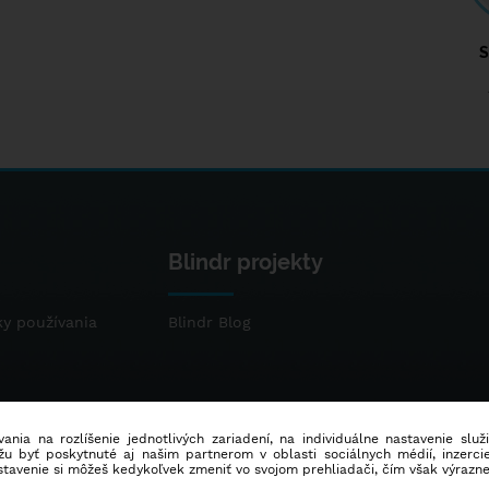
S
Blindr projekty
y používania
Blindr Blog
ania na rozlíšenie jednotlivých zariadení, na individuálne nastavenie služ
u byť poskytnuté aj našim partnerom v oblasti sociálnych médií, inzercie
stavenie si môžeš kedykoľvek zmeniť vo svojom prehliadači, čím však výrazn