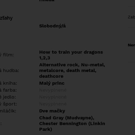
Za
vzťahy
Slobodný/á
Nem
How to train your dragons
 film:
1,2,3
Alternative rock, Nu-metal,
á hudba:
metalcore, death metal,
deathcore
 kniha:
Malý princ
 farba:
Nevyplnené
 jedlo:
Nevyplnené
 šport:
Nevyplnené
iláčik:
Dve mačky
Chad Gray (Mudvayne),
:
Chester Bennington (Linkin
Park)