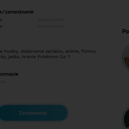
ie/zamestnanie
e:
Nevyplnené
e:
Nevyplnené
Po
 hudby, sledovanie seriálov, anime, filmov,
ky, jedlo, hranie Pokémon Go ?
nformácie
ené
Zoznámenie