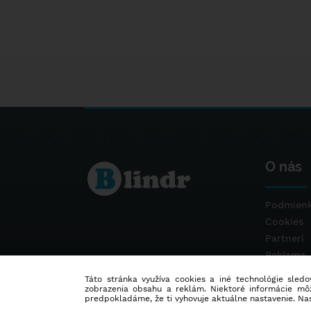
O nás
Podmienk
Cookies
Partneri
Reklama
Kontakt
Táto stránka využíva cookies a iné technológie sledov
zobrazenia obsahu a reklám. Niektoré informácie môž
predpokladáme, že ti vyhovuje aktuálne nastavenie. Na