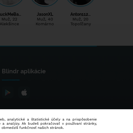
uckMeBa…
JasonXL
Anton112…
Muž
, 22
Muž
, 40
Muž
, 20
Alekšince
Komárno
Topoľčany
Blindr aplikácie
ieb, analytické a štatistické účely a na prispôsobenie
 a analýzy. Ak budeš pokračovať v používaní stránky,
e obmedzíš funkčnosť našich stránok.