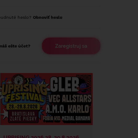
budnuté heslo?
Obnoviť heslo
Zaregistruj sa
áš ešte účet?