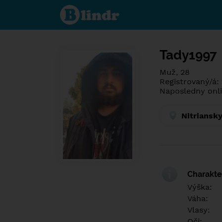
Spoznaj čo je
pod maskou.
Zoznamovacia
sociálna sieť.
Tady1997
Muž, 28
Registrovaný/á:
Naposledny onli
Nitriansky
Charakter
Výška:
Váha:
Vlasy:
Oči: