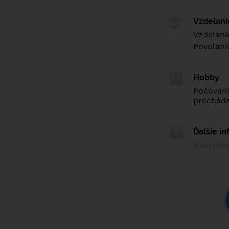
Vzdelan
Vzdelani
Povolani
Hobby
Počúvanie
prechádz
Ďalšie i
Nevypln