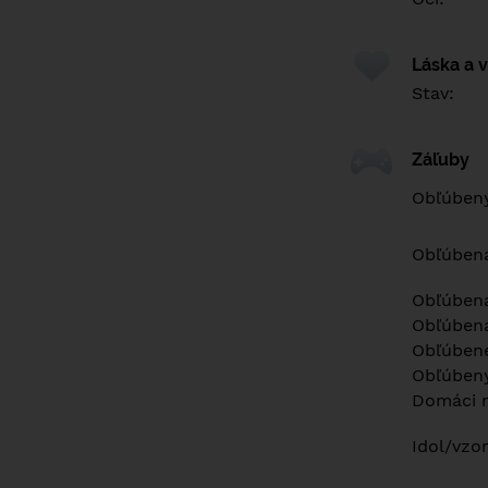
Láska a 
Stav:
Záľuby
Obľúbený
Obľúben
Obľúbená
Obľúbená
Obľúbené
Obľúbený
Domáci m
Idol/vzor