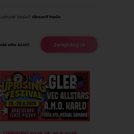
budnuté heslo?
Obnoviť heslo
Zaregistruj sa
áš ešte účet?