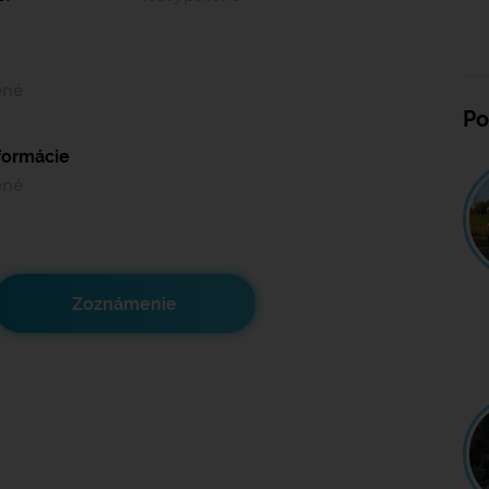
ené
Po
nformácie
ené
Zoznámenie