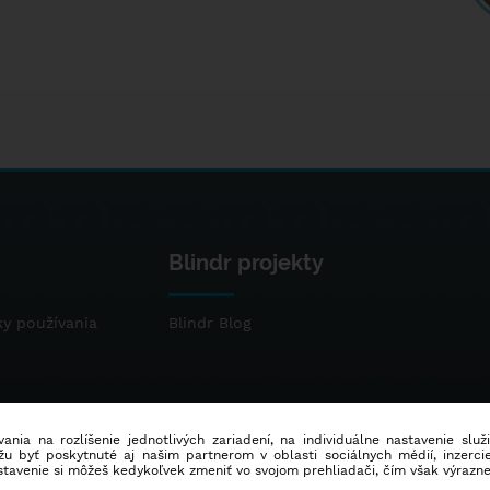
Blindr projekty
y používania
Blindr Blog
ania na rozlíšenie jednotlivých zariadení, na individuálne nastavenie služ
u byť poskytnuté aj našim partnerom v oblasti sociálnych médií, inzercie
stavenie si môžeš kedykoľvek zmeniť vo svojom prehliadači, čím však výrazn