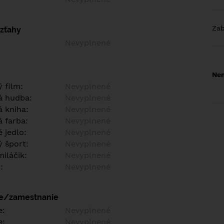
Za
vzťahy
Nevyplnené
Nem
 film:
Nevyplnené
á hudba:
Nevyplnené
 kniha:
Nevyplnené
 farba:
Nevyplnené
 jedlo:
Nevyplnené
 šport:
Nevyplnené
iláčik:
Nevyplnené
:
Nevyplnené
ie/zamestnanie
e:
Nevyplnené
e:
Nevyplnené