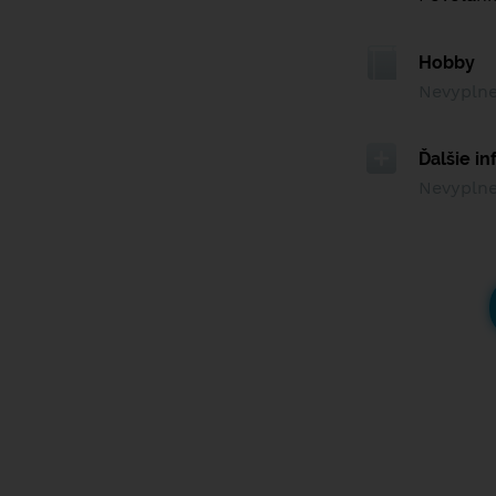
Hobby
Nevypln
Ďalšie i
Nevypln