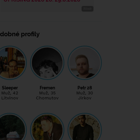
dobné profily
Sleeper
Fremen
Petr 28
Muž
, 42
Muž
, 35
Muž
, 30
Litvínov
Chomutov
Jirkov