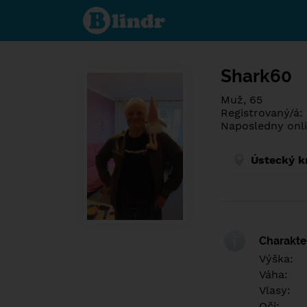
Spoznaj čo je
pod maskou.
Zoznamovacia
sociálna sieť.
Shark60
Muž, 65
Registrovaný/á:
Naposledny onli
Ústecký k
Charakter
Výška:
Váha:
Vlasy:
Oči: