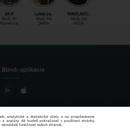
Jiří.K
cyber.co…
NIKOLASG…
Muž
, 51
Muž
, 54
Muž
, 23
Rumburk
Děčín
Děčín
Blindr aplikácie
ieb, analytické a štatistické účely a na prispôsobenie
 a analýzy. Ak budeš pokračovať v používaní stránky,
e obmedzíš funkčnosť našich stránok.