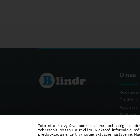
O nás
Podmienk
Cookies
Partneri
Reklama
Kontakt
Táto stránka využíva cookies a iné technológie sledov
zobrazenia obsahu a reklám. Niektoré informácie môž
predpokladáme, že ti vyhovuje aktuálne nastavenie. Na