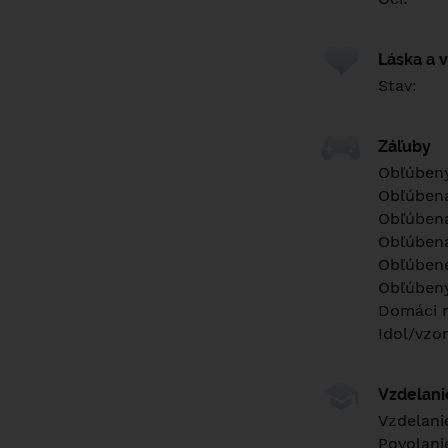
Láska a 
Stav:
Záľuby
Obľúbený
Obľúben
Obľúbená
Obľúbená
Obľúbené
Obľúbený
Domáci m
Idol/vzor
Vzdelan
Vzdelani
Povolani