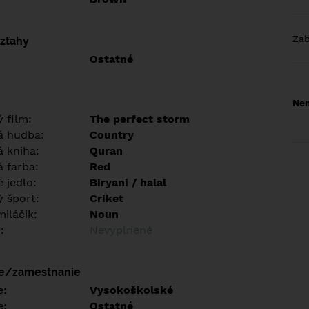
Za
vzťahy
Ostatné
Nem
 film:
The perfect storm
á hudba:
Country
 kniha:
Quran
 farba:
Red
 jedlo:
Biryani / halal
 šport:
Criket
iláčik:
Noun
:
Nevyplnené
ie/zamestnanie
e:
Vysokoškolské
e:
Ostatné