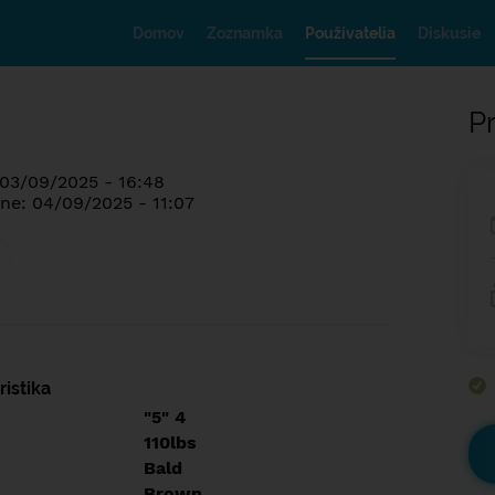
Domov
Zoznamka
Používatelia
Diskusie
Pr
 03/09/2025 - 16:48
ne: 04/09/2025 - 11:07
istika
"5" 4
110lbs
Bald
Brown