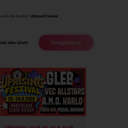
budnuté heslo?
Obnoviť heslo
Zaregistruj sa
áš ešte účet?