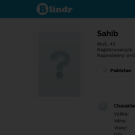
Spoznaj čo je
pod maskou.
Zoznamovacia
sociálna sieť.
Sahib
Muž, 42
Registrovaný/á:
Naposledny onli
Pakistan
Charakter
Výška:
Váha:
Vlasy:
Oči: