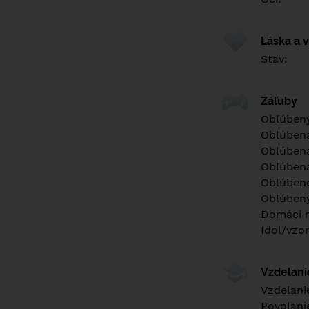
Láska a 
Stav:
Záľuby
Obľúbený
Obľúben
Obľúbená
Obľúbená
Obľúbené
Obľúbený
Domáci m
Idol/vzor
Vzdelan
Vzdelani
Povolani