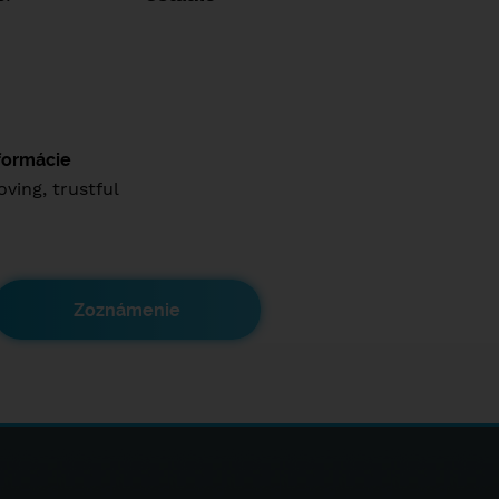
nformácie
oving, trustful
Zoznámenie