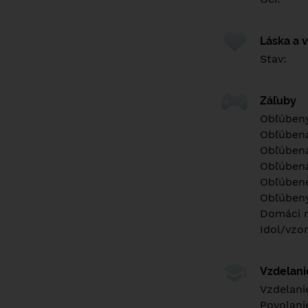
Láska a 
Stav:
Záľuby
Obľúbený
Obľúben
Obľúbená
Obľúbená
Obľúbené
Obľúbený
Domáci m
Idol/vzor
Vzdelan
Vzdelani
Povolani