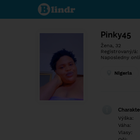
Spoznaj čo je
pod maskou.
Zoznamovacia
sociálna sieť.
Pinky45
Žena, 32
Registrovaný/á:
Naposledny onli
Nigeria
Charakter
Výška:
Váha:
Vlasy:
Oči: