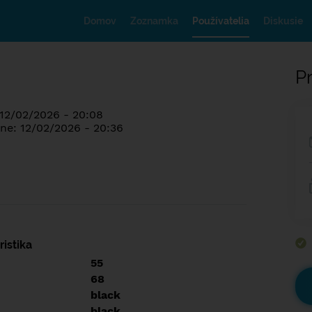
Domov
Zoznamka
Používatelia
Diskusie
Pr
 12/02/2026 - 20:08
ne: 12/02/2026 - 20:36
istika
55
68
black
black