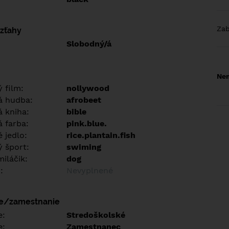
Za
vzťahy
Slobodný/á
Nem
 film:
nollywood
á hudba:
afrobeet
 kniha:
bible
 farba:
pink.blue.
 jedlo:
rice.plantain.fish
 šport:
swiming
iláčik:
dog
:
Nevyplnené
ie/zamestnanie
e:
Stredoškolské
e:
Zamestnanec