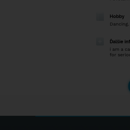
Hobby
Dancing.
Ďalšie i
i am a ca
for seri