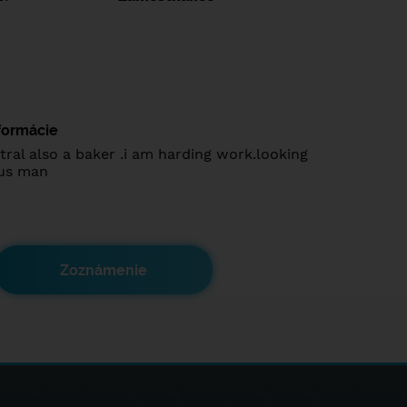
nformácie
tral also a baker .i am harding work.looking
ous man
Zoznámenie