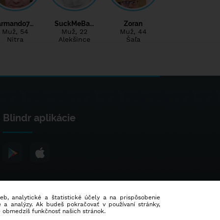
armando7…
SuckMeBa…
Zoran
Muž
, 54
Muž
, 22
Muž
, 44
Nitra
Alekšince
Šaľa
Blindr aplikácie
ieb, analytické a štatistické účely a na prispôsobenie
 a analýzy. Ak budeš pokračovať v používaní stránky,
e obmedzíš funkčnosť našich stránok.