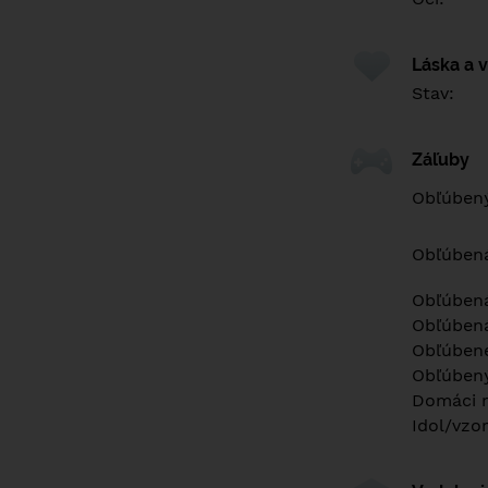
Láska a 
Stav:
Záľuby
Obľúbený
Obľúben
Obľúbená
Obľúbená
Obľúbené
Obľúbený
Domáci m
Idol/vzor