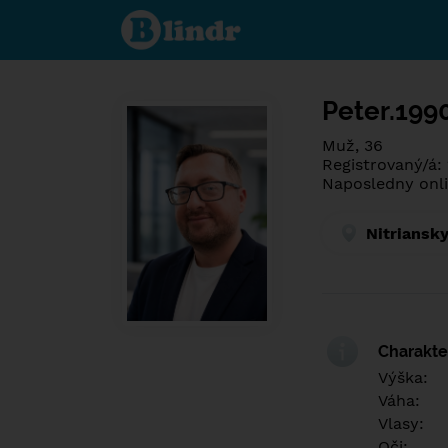
Spoznaj čo je
pod maskou.
Zoznamovacia
sociálna sieť.
Peter.199
Muž, 36
Registrovaný/á:
Naposledny onli
Nitriansky
Charakter
Výška:
Váha:
Vlasy:
Oči: