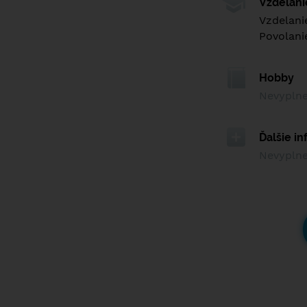
Vzdelan
Vzdelani
Povolani
Hobby
Nevypln
Ďalšie i
Nevypln