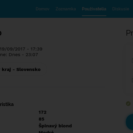
Domov
Zoznamka
Používatelia
Diskusie
0
Pr
 19/09/2017 - 17:39
ne: Dnes - 23:07
 kraj - Slovensko
istika
172
85
Špinavý blond
Modré