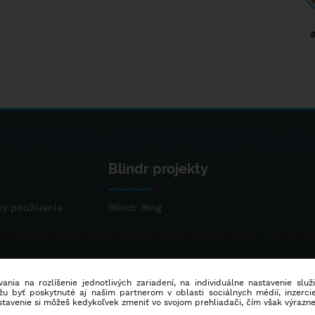
Blindr projekty
y používania
Blindr Blog
ania na rozlíšenie jednotlivých zariadení, na individuálne nastavenie služ
u byť poskytnuté aj našim partnerom v oblasti sociálnych médií, inzercie
stavenie si môžeš kedykoľvek zmeniť vo svojom prehliadači, čím však výrazn