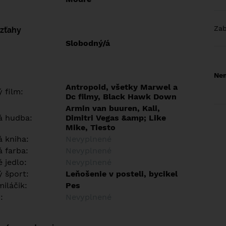
Za
vzťahy
Slobodný/á
Nem
Antropoid, všetky Marwel a
 film:
Dc filmy, Black Hawk Down
Armin van buuren, Kali,
á hudba:
Dimitri Vegas &amp; Like
Mike, Tiesto
 kniha:
Nevyplnené
 farba:
Nevyplnené
 jedlo:
Nevyplnené
 šport:
Leňošenie v posteli, bycikel
iláčik:
Pes
:
Nevyplnené