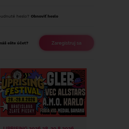
budnuté heslo?
Obnoviť heslo
Zaregistruj sa
áš ešte účet?