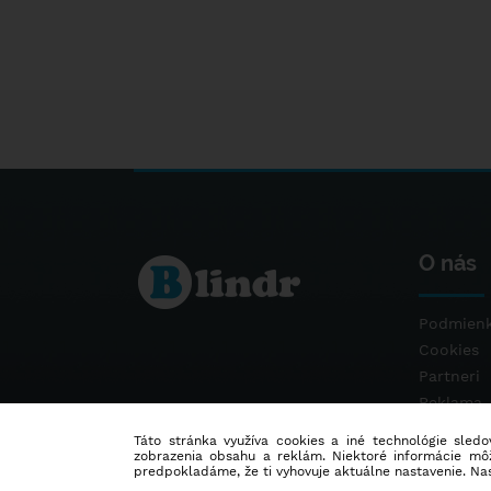
O nás
Podmienk
Cookies
Partneri
Reklama
Kontakt
Táto stránka využíva cookies a iné technológie sledov
zobrazenia obsahu a reklám. Niektoré informácie môž
predpokladáme, že ti vyhovuje aktuálne nastavenie. Na