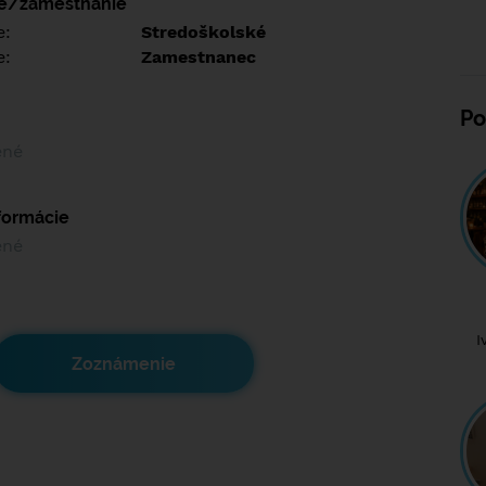
ie/zamestnanie
e:
Stredoškolské
e:
Zamestnanec
Po
ené
nformácie
ené
I
Zoznámenie