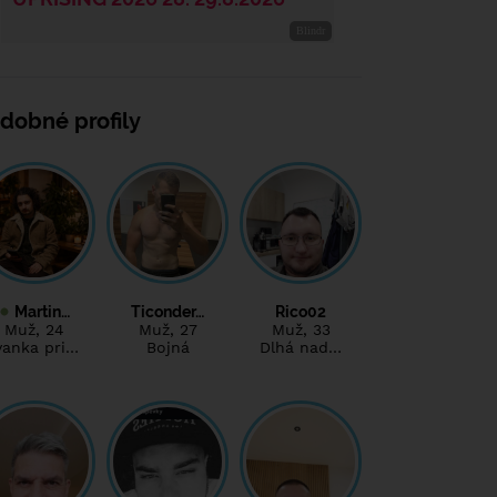
dobné profily
Martin…
Ticonder…
Rico02
Muž
, 24
Muž
, 27
Muž
, 33
vanka pri…
Bojná
Dlhá nad…