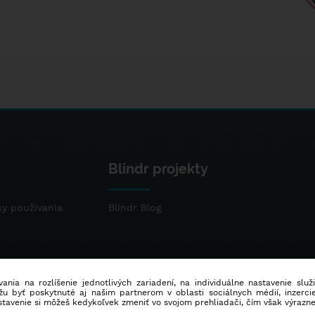
Blindr projekty
y používania
Blindr Blog
ania na rozlíšenie jednotlivých zariadení, na individuálne nastavenie služ
u byť poskytnuté aj našim partnerom v oblasti sociálnych médií, inzercie
stavenie si môžeš kedykoľvek zmeniť vo svojom prehliadači, čím však výrazn