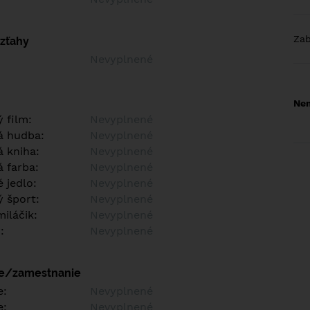
Za
vzťahy
Nevyplnené
Nem
 film:
Nevyplnené
á hudba:
Nevyplnené
 kniha:
Nevyplnené
 farba:
Nevyplnené
 jedlo:
Nevyplnené
 šport:
Nevyplnené
iláčik:
Nevyplnené
:
Nevyplnené
ie/zamestnanie
e:
Nevyplnené
e:
Nevyplnené