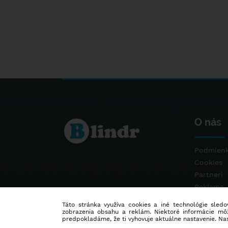
O nás
Podmienk
Cookies
Partneri
Reklama
Kontakt
Táto stránka využíva cookies a iné technológie sledov
zobrazenia obsahu a reklám. Niektoré informácie môž
predpokladáme, že ti vyhovuje aktuálne nastavenie. Na