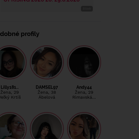
dobné profily
Lilly181…
DAMSEL97
Andy44
Žena
, 29
Žena
, 38
Žena
, 29
Veľký Krtíš
Ábelová
Rimavská…