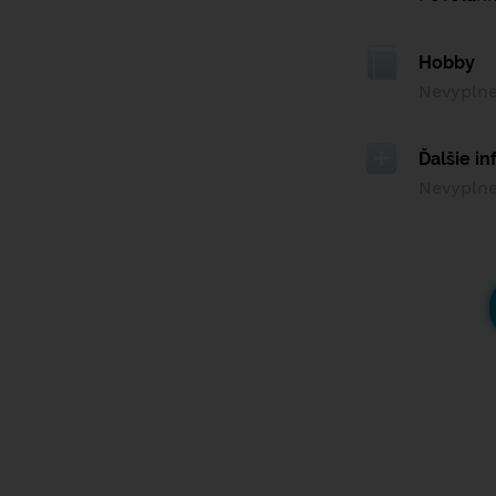
Hobby
Nevypln
Ďalšie i
Nevypln