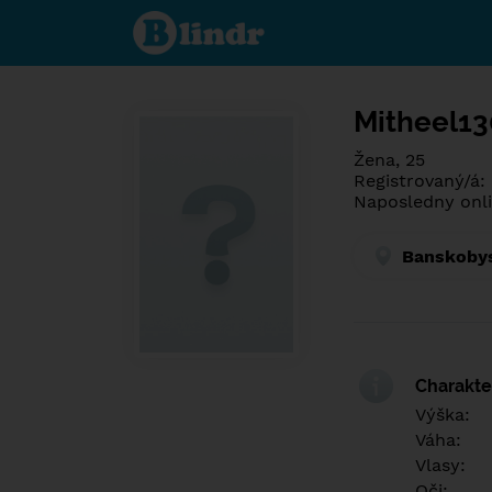
Spoznaj čo je
pod maskou.
Zoznamovacia
sociálna sieť.
Mitheel13
Žena, 25
Registrovaný/á:
Naposledny onli
Banskobys
Charakter
Výška:
Váha:
Vlasy:
Oči: