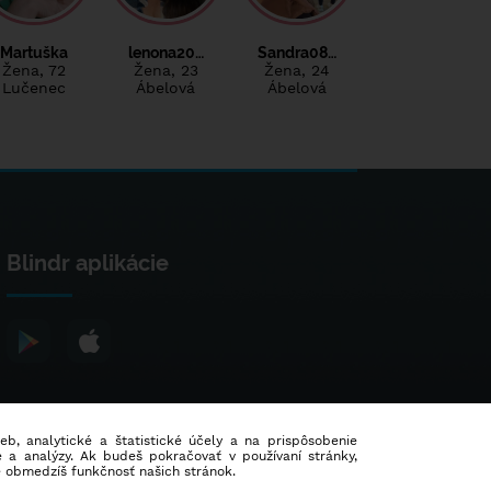
Martuška
lenona20…
Sandra08…
Žena
, 72
Žena
, 23
Žena
, 24
Lučenec
Ábelová
Ábelová
Blindr aplikácie
ieb, analytické a štatistické účely a na prispôsobenie
 a analýzy. Ak budeš pokračovať v používaní stránky,
e obmedzíš funkčnosť našich stránok.