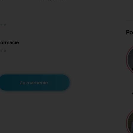
ené
Po
nformácie
ené
Zoznámenie