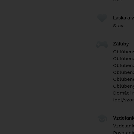
Láska a 
Stav:
Záľuby
Obľúbený
Obľúben
Obľúbená
Obľúbená
Obľúbené
Obľúbený
Domáci m
Idol/vzor
Vzdelan
Vzdelani
Povolani