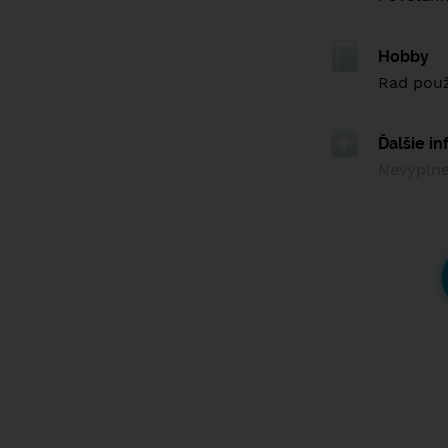
Hobby
Rad použ
Ďalšie i
Nevypln