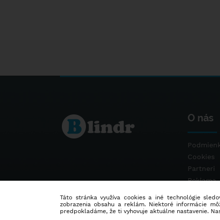
O nás
Podmienk
Cookies
Partneri
Reklama
Kontakt
Táto stránka využíva cookies a iné technológie sledov
zobrazenia obsahu a reklám. Niektoré informácie môž
predpokladáme, že ti vyhovuje aktuálne nastavenie. Na