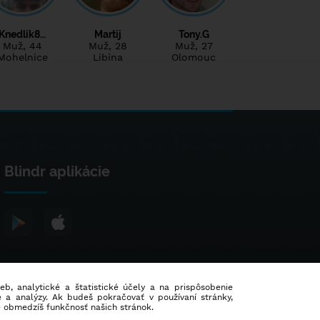
Knedlik8…
Martij
Tony.G
Muž
, 44
Muž
, 28
Muž
, 27
Mohelnice
Libina
Olomouc
Blindr aplikácie
ieb, analytické a štatistické účely a na prispôsobenie
 a analýzy. Ak budeš pokračovať v používaní stránky,
e obmedzíš funkčnosť našich stránok.