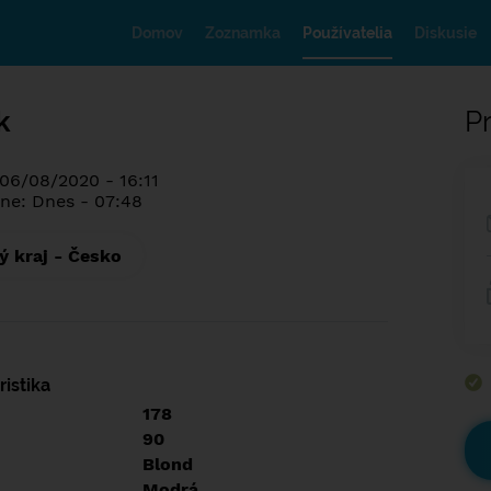
Domov
Zoznamka
Používatelia
Diskusie
k
Pr
 06/08/2020 - 16:11
ne: Dnes - 07:48
 kraj - Česko
istika
178
90
Blond
Modrá