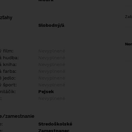
Za
vzťahy
Slobodný/á
Nem
 film:
Nevyplnené
á hudba:
Nevyplnené
 kniha:
Nevyplnené
 farba:
Nevyplnené
 jedlo:
Nevyplnené
 šport:
Nevyplnené
iláčik:
Pejsek
:
Nevyplnené
ie/zamestnanie
e:
Stredoškolské
e:
Zamestnanec