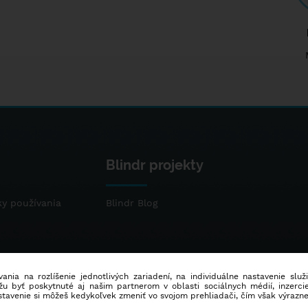
Blindr projekty
y používania
Blindr Blog
ania na rozlíšenie jednotlivých zariadení, na individuálne nastavenie služ
u byť poskytnuté aj našim partnerom v oblasti sociálnych médií, inzercie
stavenie si môžeš kedykoľvek zmeniť vo svojom prehliadači, čím však výrazn