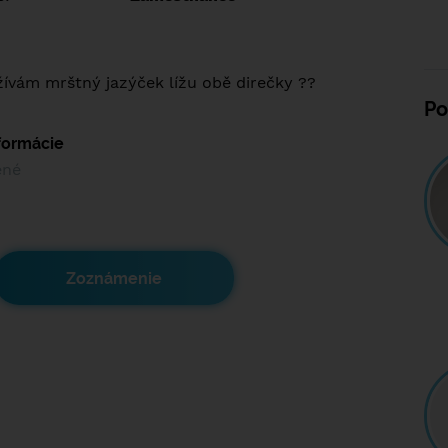
ívám mrštný jazýček lížu obě direčky ??
Po
nformácie
ené
Zoznámenie