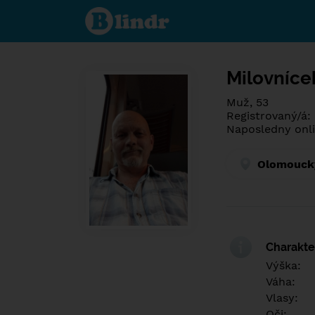
Spoznaj čo je
pod maskou.
Zoznamovacia
sociálna sieť.
Milovníce
Muž, 53
Registrovaný/á:
Naposledny onli
Olomoucký
Charakter
Výška:
Váha:
Vlasy:
Oči: