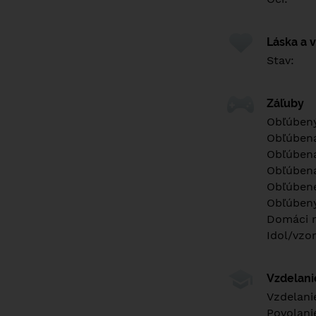
Láska a 
Stav:
Záľuby
Obľúbený
Obľúben
Obľúbená
Obľúbená
Obľúbené
Obľúbený
Domáci m
Idol/vzor
Vzdelan
Vzdelani
Povolani