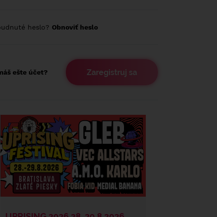
budnuté heslo?
Obnoviť heslo
Zaregistruj sa
áš ešte účet?