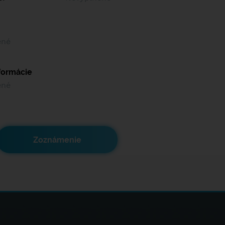
ené
nformácie
ené
Zoznámenie