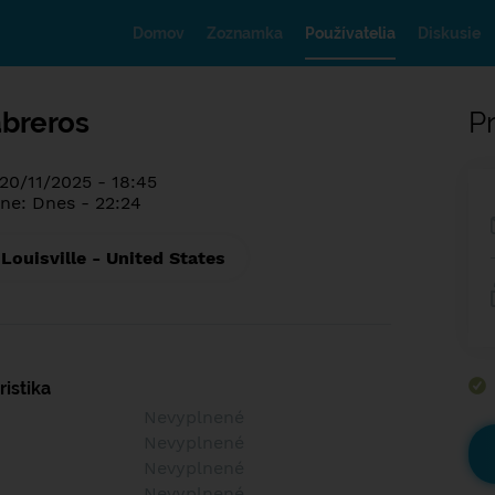
Domov
Zoznamka
Používatelia
Diskusie
abreros
Pr
 20/11/2025 - 18:45
ne: Dnes - 22:24
Louisville - United States
istika
Nevyplnené
Nevyplnené
Nevyplnené
Nevyplnené