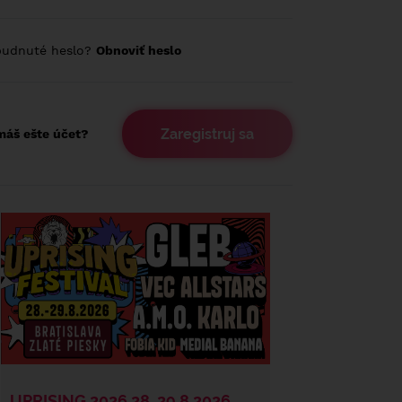
budnuté heslo?
Obnoviť heslo
Zaregistruj sa
áš ešte účet?