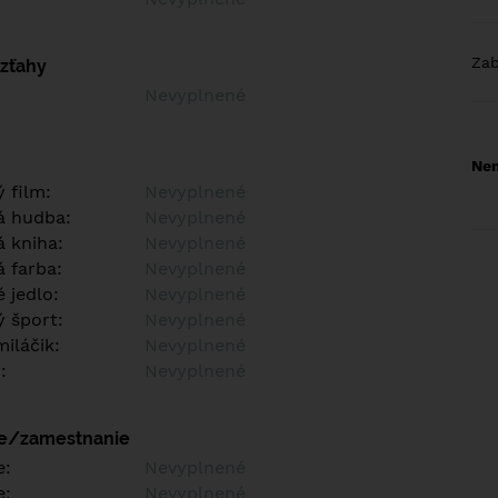
Za
vzťahy
Nevyplnené
Nem
 film:
Nevyplnené
á hudba:
Nevyplnené
 kniha:
Nevyplnené
 farba:
Nevyplnené
 jedlo:
Nevyplnené
 šport:
Nevyplnené
iláčik:
Nevyplnené
:
Nevyplnené
ie/zamestnanie
e:
Nevyplnené
e:
Nevyplnené