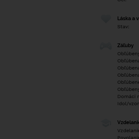
Láska a 
Stav:
Záľuby
Obľúbený
Obľúben
Obľúbená
Obľúbená
Obľúbené
Obľúbený
Domáci m
Idol/vzor
Vzdelan
Vzdelani
Povolani