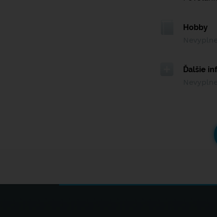
Hobby
Nevypln
Ďalšie i
Nevypln