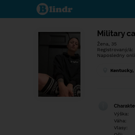
Spoznaj čo je
pod maskou.
Zoznamovacia
sociálna sieť.
Military c
Žena, 35
Registrovaný/á:
Naposledny onli
Kentucky, 
Charakter
Výška:
Váha:
Vlasy:
Oči: