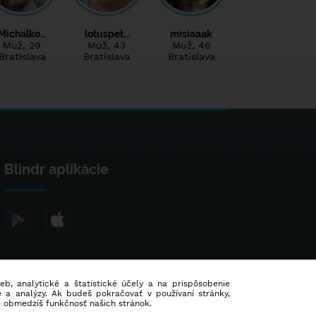
Michalko…
lotuspet…
misiaaak
Muž
, 29
Muž
, 43
Muž
, 46
Bratislava
Bratislava
Bratislava
Blindr aplikácie
ieb, analytické a štatistické účely a na prispôsobenie
 a analýzy. Ak budeš pokračovať v používaní stránky,
e obmedzíš funkčnosť našich stránok.