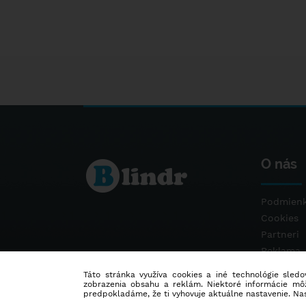
O nás
Podmienk
Cookies
Partneri
Reklama
Kontakt
Táto stránka využíva cookies a iné technológie sledov
zobrazenia obsahu a reklám. Niektoré informácie môž
predpokladáme, že ti vyhovuje aktuálne nastavenie. Na