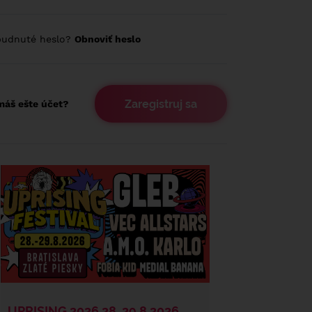
budnuté heslo?
Obnoviť heslo
Zaregistruj sa
áš ešte účet?