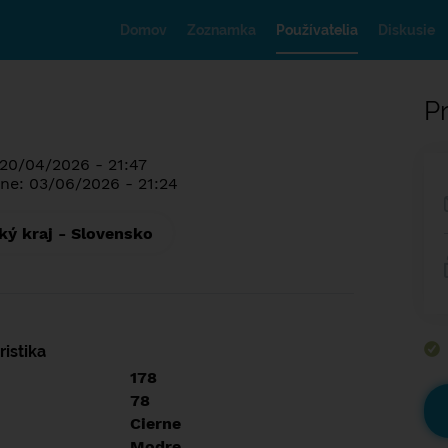
Domov
Zoznamka
Používatelia
Diskusie
Pr
 20/04/2026 - 21:47
ne: 03/06/2026 - 21:24
ký kraj - Slovensko
istika
178
78
Cierne
Modre