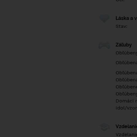
Láska a 
Stav:
Záľuby
Obľúbený
Obľúben
Obľúbená
Obľúbená
Obľúbené
Obľúbený
Domáci m
Idol/vzor
Vzdelan
Vzdelani