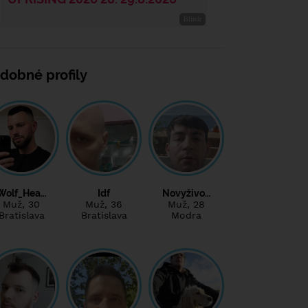
dobné profily
Wolf_Hea…
Idf
Novyživo…
Muž
, 30
Muž
, 36
Muž
, 28
Bratislava
Bratislava
Modra