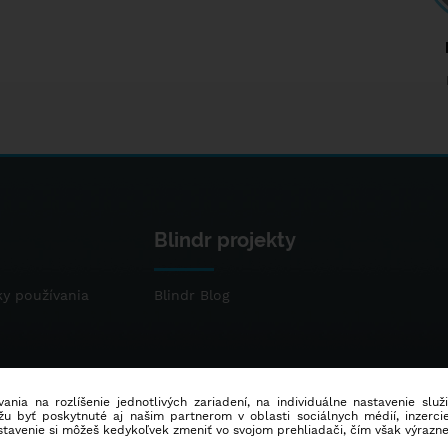
Blindr projekty
y používania
Blindr Blog
ania na rozlíšenie jednotlivých zariadení, na individuálne nastavenie služ
u byť poskytnuté aj našim partnerom v oblasti sociálnych médií, inzercie
stavenie si môžeš kedykoľvek zmeniť vo svojom prehliadači, čím však výrazn