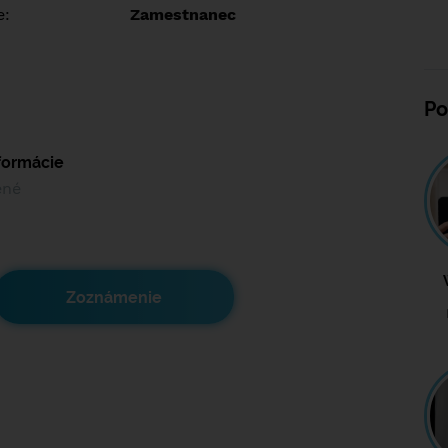
e:
Zamestnanec
Po
nformácie
ené
Zoznámenie