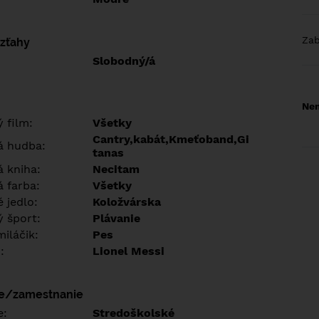
Za
vzťahy
Slobodný/á
Nem
 film:
Všetky
Cantry,kabát,Kmeťoband,Gi
á hudba:
tanas
 kniha:
Necitam
 farba:
Všetky
 jedlo:
Koložvárska
 šport:
Plávanie
iláčik:
Pes
:
Lionel Messi
ie/zamestnanie
e:
Stredoškolské