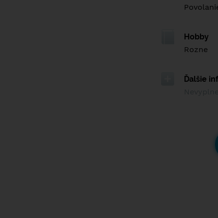
Povolani
Hobby
Rozne
Ďalšie i
Nevypln