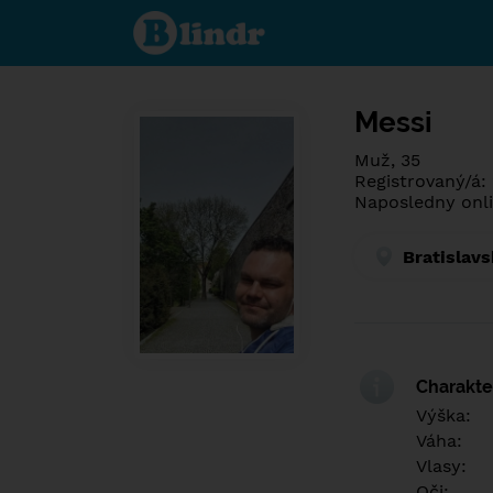
Spoznaj čo je
pod maskou.
Zoznamovacia
sociálna sieť.
Messi
Muž, 35
Registrovaný/á:
Naposledny onli
Bratislavs
Charakter
Výška:
Váha:
Vlasy:
Oči: