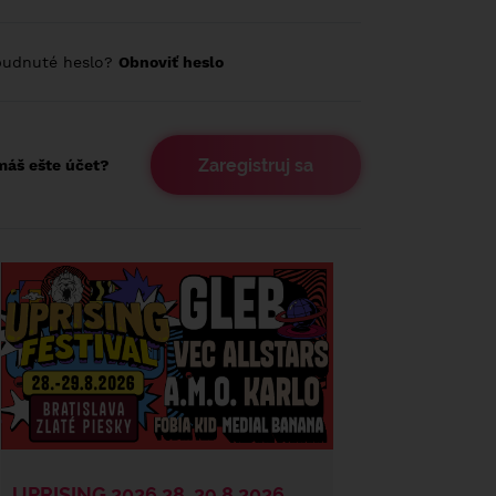
budnuté heslo?
Obnoviť heslo
Zaregistruj sa
áš ešte účet?