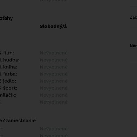
Za
vzťahy
Slobodný/á
Nem
 film:
Nevyplnené
á hudba:
Nevyplnené
 kniha:
Nevyplnené
 farba:
Nevyplnené
 jedlo:
Nevyplnené
 šport:
Nevyplnené
iláčik:
Nevyplnené
:
Nevyplnené
ie/zamestnanie
e:
Nevyplnené
e:
Nevyplnené