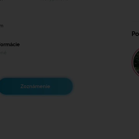
ím
Po
nformácie
ené
Zoznámenie