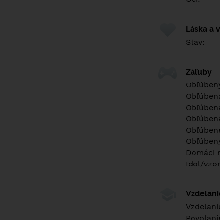
Láska a 
Stav:
Záľuby
Obľúbený
Obľúben
Obľúbená
Obľúbená
Obľúbené
Obľúbený
Domáci m
Idol/vzor
Vzdelan
Vzdelani
Povolani