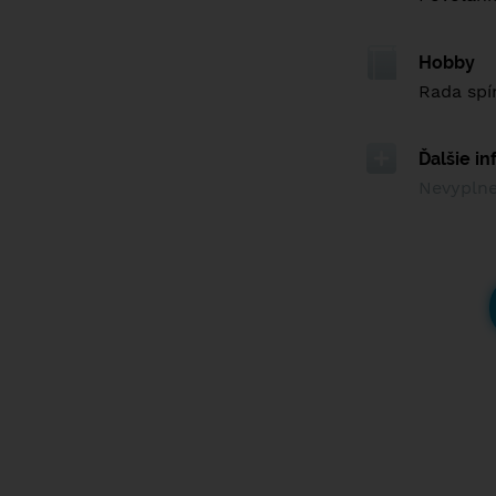
Hobby
Rada sp
Ďalšie i
Nevypln