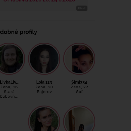
dobné profily
LivkaLiv…
Lola 123
Simi334
Žena
, 26
Žena
, 20
Žena
, 22
Stará
Bajerov
Soľ
Ľubovň…