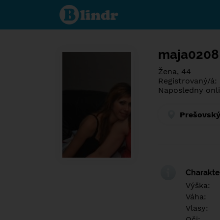
Spoznaj čo je
pod maskou.
Zoznamovacia
sociálna sieť.
maja0208
Žena, 44
Registrovaný/á:
Naposledny onli
Prešovský
Charakter
Výška:
Váha:
Vlasy:
Oči: