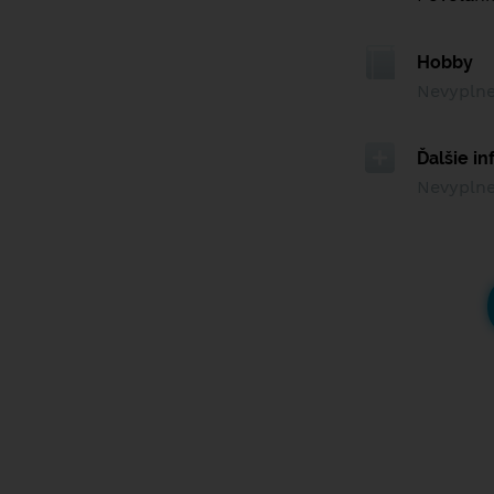
Hobby
Nevypln
Ďalšie i
Nevypln