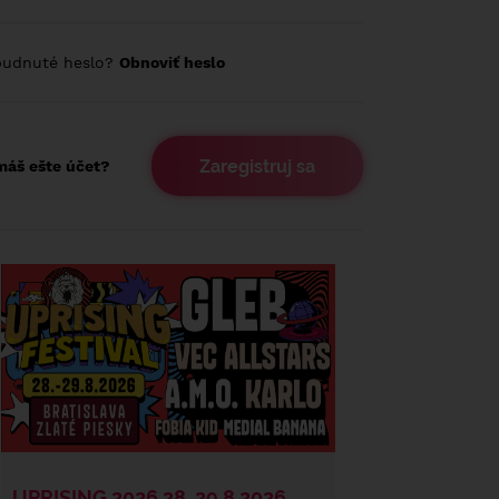
budnuté heslo?
Obnoviť heslo
Zaregistruj sa
áš ešte účet?