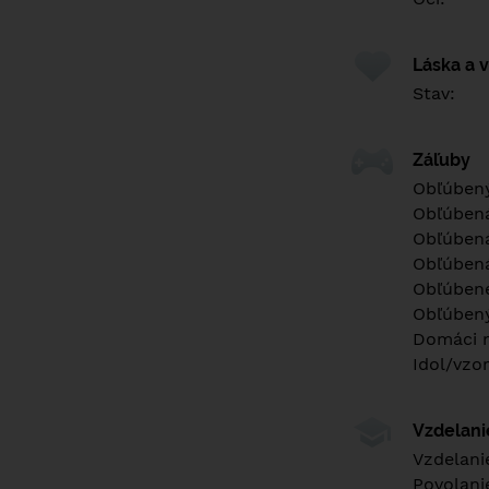
Láska a 
Stav:
Záľuby
Obľúbený
Obľúben
Obľúbená
Obľúbená
Obľúbené
Obľúbený
Domáci m
Idol/vzor
Vzdelan
Vzdelani
Povolani