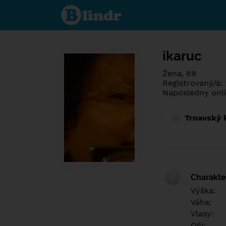
Spoznaj čo je
pod maskou.
Zoznamovacia
sociálna sieť.
ikaruc
Žena, 69
Registrovaný/á:
Naposledny onli
Trnavský 
Charakter
Výška:
Váha:
Vlasy:
Oči: