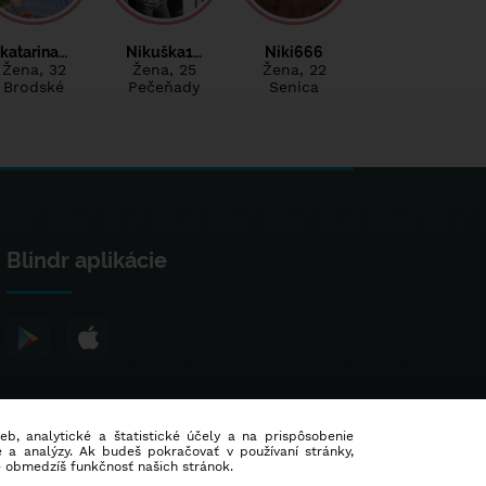
katarina…
Nikuška1…
Niki666
Žena
, 32
Žena
, 25
Žena
, 22
Brodské
Pečeňady
Senica
Blindr aplikácie
ieb, analytické a štatistické účely a na prispôsobenie
 a analýzy. Ak budeš pokračovať v používaní stránky,
e obmedzíš funkčnosť našich stránok.