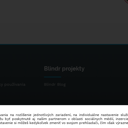
Blindr projekty
y používania
Blindr Blog
ania na rozlíšenie jednotlivých zariadení, na individuálne nastavenie služ
u byť poskytnuté aj našim partnerom v oblasti sociálnych médií, inzercie
stavenie si môžeš kedykoľvek zmeniť vo svojom prehliadači, čím však výrazn