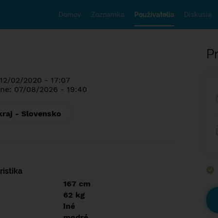
Domov
Zoznamka
Používatelia
Diskusie
Pr
 12/02/2020 - 17:07
ne: 07/08/2026 - 19:40
kraj - Slovensko
istika
167 cm
62 kg
iné
modré