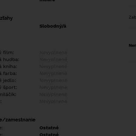
Za
vzťahy
Slobodný/á
Nem
 film:
Nevyplnené
á hudba:
Nevyplnené
 kniha:
Nevyplnené
 farba:
Nevyplnené
 jedlo:
Nevyplnené
 šport:
Nevyplnené
iláčik:
Nevyplnené
:
Nevyplnené
ie/zamestnanie
e:
Ostatné
e:
Ostatné