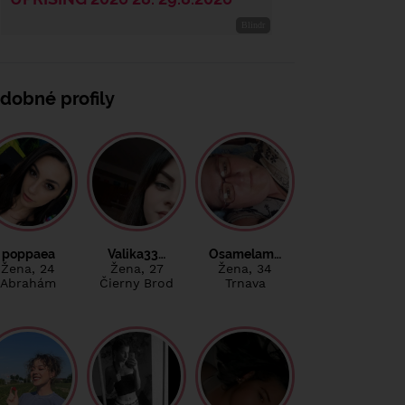
dobné profily
poppaea
Valika33…
Osamelam…
Žena
, 24
Žena
, 27
Žena
, 34
Abrahám
Čierny Brod
Trnava