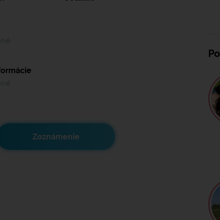
ené
Po
nformácie
ené
Zoznámenie