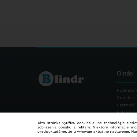
O nás
Podmienk
Cookies
Partneri
Reklama
Kontakt
Táto stránka využíva cookies a iné technológie sledov
zobrazenia obsahu a reklám. Niektoré informácie môž
predpokladáme, že ti vyhovuje aktuálne nastavenie. Na