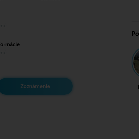
ené
Po
nformácie
ené
Zoznámenie