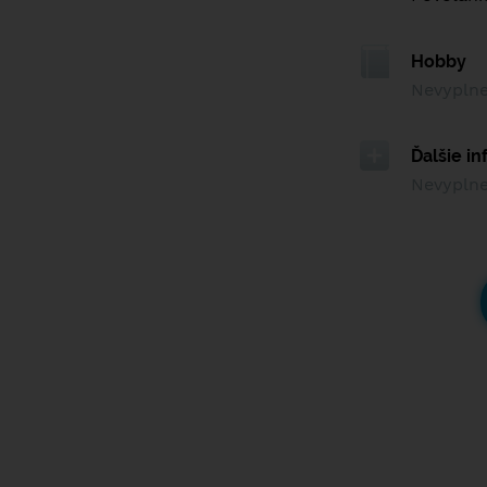
Hobby
Nevypln
Ďalšie i
Nevypln