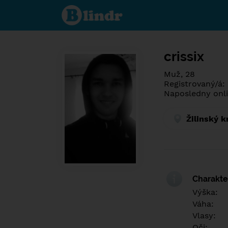
Spoznaj čo je
pod maskou.
Zoznamovacia
sociálna sieť.
crissix
Muž, 28
Registrovaný/á:
Naposledny onli
Žilinský k
Charakter
Výška:
Váha:
Vlasy:
Oči: