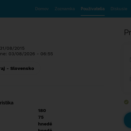
Domov
Zoznamka
Používatelia
Diskusie
Pr
 31/08/2015
ne: 03/08/2026 - 06:55
raj - Slovensko
istika
180
75
hnedé
hnedé