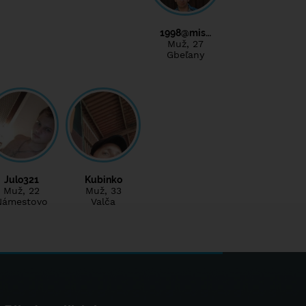
1998@mis…
Muž
, 27
Gbeľany
Julo321
Kubinko
Muž
, 22
Muž
, 33
Námestovo
Valča