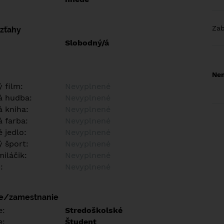
Za
vzťahy
Slobodný/á
Nem
 film:
Nevyplnené
á hudba:
Nevyplnené
 kniha:
Nevyplnené
 farba:
Nevyplnené
 jedlo:
Nevyplnené
 šport:
Nevyplnené
iláčik:
Nevyplnené
:
Nevyplnené
ie/zamestnanie
e:
Stredoškolské
e:
Študent