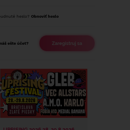
budnuté heslo?
Obnoviť heslo
Zaregistruj sa
áš ešte účet?