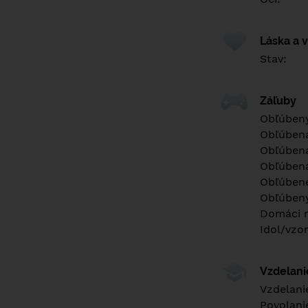
Láska a 
Stav:
Záľuby
Obľúbený
Obľúben
Obľúbená
Obľúbená
Obľúbené
Obľúbený
Domáci m
Idol/vzor
Vzdelan
Vzdelani
Povolani