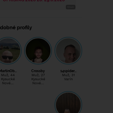
dobné profily
MartinOb…
Crossby
14spider…
Muž
, 44
Muž
, 27
Muž
, 31
Kysucké
Kysucké
Varín
Nové…
Nové…