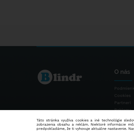
O nás
Podmienk
Cookies
Partneri
Reklama
Kontakt
Táto stránka využíva cookies a iné technológie sledov
zobrazenia obsahu a reklám. Niektoré informácie môž
predpokladáme, že ti vyhovuje aktuálne nastavenie. Na