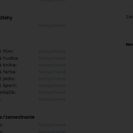
Za
vzťahy
Nevyplnené
Nem
 film:
Nevyplnené
á hudba:
Nevyplnené
 kniha:
Nevyplnené
 farba:
Nevyplnené
 jedlo:
Nevyplnené
 šport:
Nevyplnené
iláčik:
Nevyplnené
:
Nevyplnené
ie/zamestnanie
e:
Nevyplnené
e:
Nevyplnené