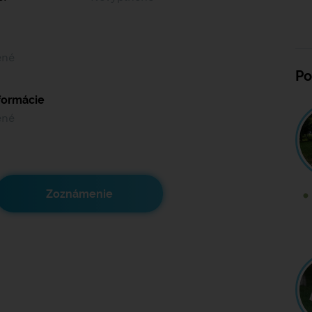
ené
Po
nformácie
ené
Zoznámenie