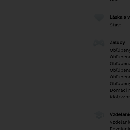
Láska a 
Stav:
Záľuby
Obľúbený
Obľúben
Obľúbená
Obľúbená
Obľúbené
Obľúbený
Domáci m
Idol/vzor
Vzdelan
Vzdelani
Povolani