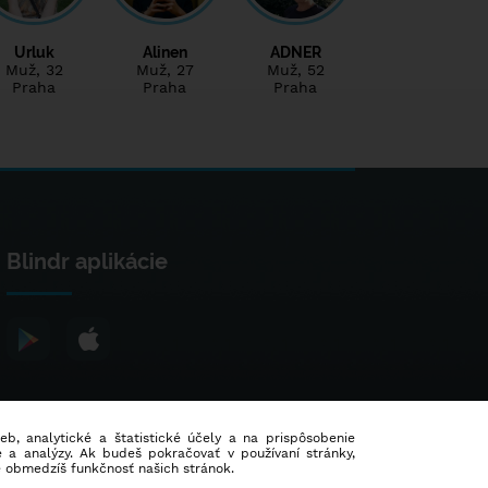
Urluk
Alinen
ADNER
Muž
, 32
Muž
, 27
Muž
, 52
Praha
Praha
Praha
Blindr aplikácie
ieb, analytické a štatistické účely a na prispôsobenie
 a analýzy. Ak budeš pokračovať v používaní stránky,
e obmedzíš funkčnosť našich stránok.