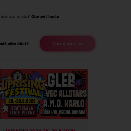
budnuté heslo?
Obnoviť heslo
Zaregistruj sa
áš ešte účet?