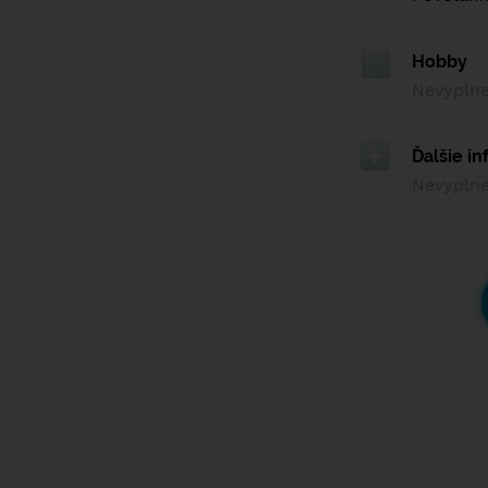
Hobby
Nevypln
Ďalšie i
Nevypln