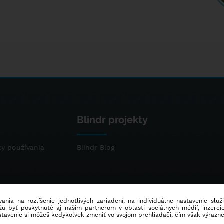
Blindr projekty
y používania
Blindr Blog
ania na rozlíšenie jednotlivých zariadení, na individuálne nastavenie služ
u byť poskytnuté aj našim partnerom v oblasti sociálnych médií, inzercie
stavenie si môžeš kedykoľvek zmeniť vo svojom prehliadači, čím však výrazn