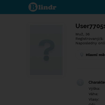
Spoznaj čo je
pod maskou.
Zoznamovacia
sociálna sieť.
User7705
Muž, 36
Registrovaný/á:
Naposledny onli
Hlavní mě
Charakter
Výška:
Váha:
Vlasy:
Oči: