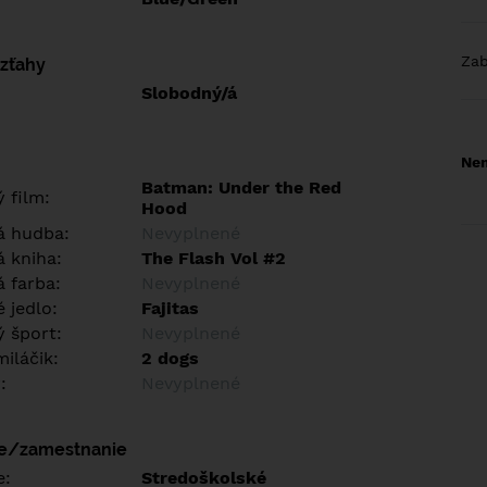
Za
vzťahy
Slobodný/á
Nem
Batman: Under the Red
 film:
Hood
á hudba:
Nevyplnené
 kniha:
The Flash Vol #2
 farba:
Nevyplnené
 jedlo:
Fajitas
 šport:
Nevyplnené
iláčik:
2 dogs
:
Nevyplnené
ie/zamestnanie
e:
Stredoškolské