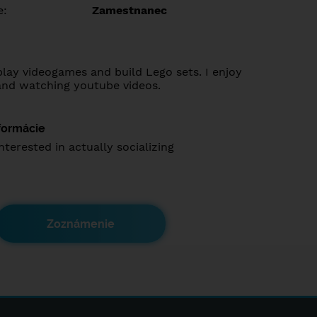
e:
Zamestnanec
 play videogames and build Lego sets. I enjoy
and watching youtube videos.
nformácie
interested in actually socializing
Zoznámenie