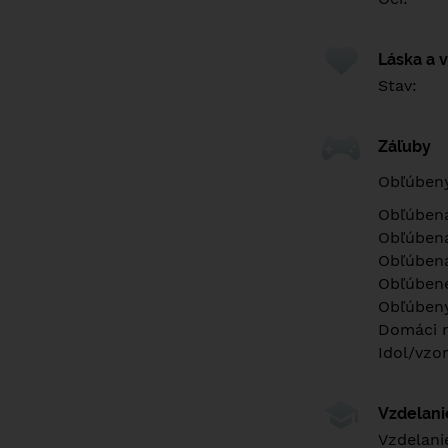
Láska a 
Stav:
Záľuby
Obľúbený
Obľúben
Obľúbená
Obľúbená
Obľúbené
Obľúbený
Domáci m
Idol/vzor
Vzdelan
Vzdelani