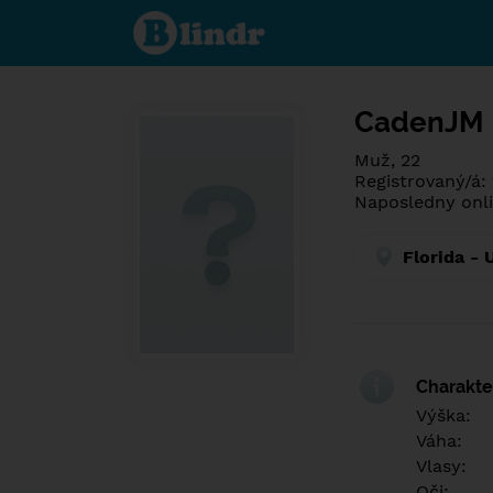
Spoznaj čo je
pod maskou.
Zoznamovacia
sociálna sieť.
CadenJM
Muž, 22
Registrovaný/á: 
Naposledny onli
Florida - 
Charakter
Výška:
Váha:
Vlasy:
Oči: