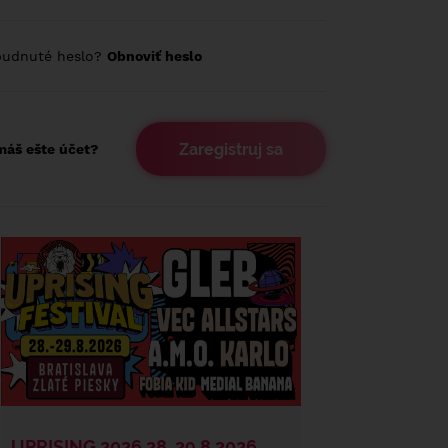
budnuté heslo?
Obnoviť heslo
Zaregistruj sa
áš ešte účet?