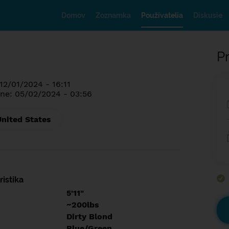
Domov
Zoznamka
Používatelia
Diskusie
Pr
12/01/2024 - 16:11
ne: 05/02/2024 - 03:56
United States
istika
5'11"
~200lbs
Dirty Blond
Blue/Green