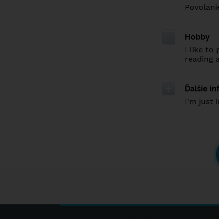
Povolani
Hobby
I like to
reading 
Ďalšie i
I'm just 