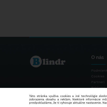
O nás
Podmienk
Cookies
Partneri
Reklama
Kontakt
Táto stránka využíva cookies a iné technológie sledov
zobrazenia obsahu a reklám. Niektoré informácie môž
predpokladáme, že ti vyhovuje aktuálne nastavenie. Na