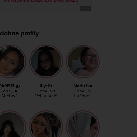
dobné profily
DAMSEL97
Lilly181…
Martuška
Žena
, 38
Žena
, 29
Žena
, 72
Ábelová
Veľký Krtíš
Lučenec