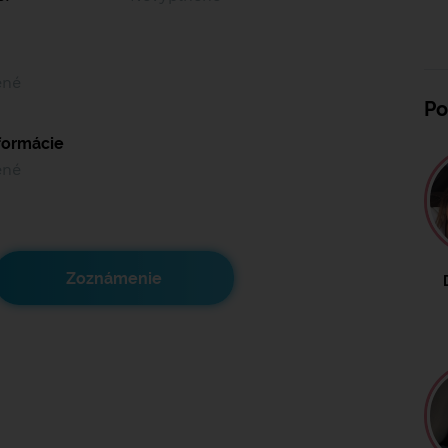
ené
Po
nformácie
ené
Zoznámenie