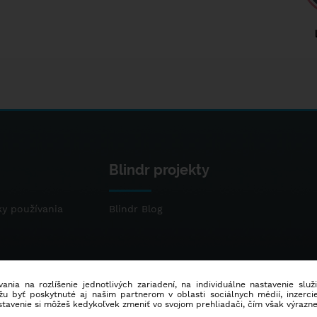
Blindr projekty
y používania
Blindr Blog
ania na rozlíšenie jednotlivých zariadení, na individuálne nastavenie služ
u byť poskytnuté aj našim partnerom v oblasti sociálnych médií, inzercie
stavenie si môžeš kedykoľvek zmeniť vo svojom prehliadači, čím však výrazn