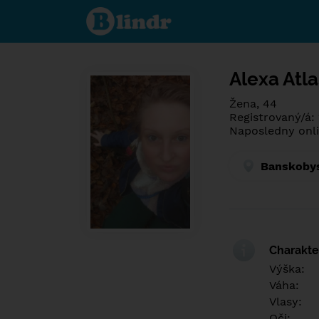
Spoznaj čo je
pod maskou.
Zoznamovacia
sociálna sieť.
Alexa Atl
Žena, 44
Registrovaný/á:
Naposledny onli
Banskobys
Charakter
Výška:
Váha:
Vlasy:
Oči: