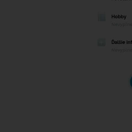
Hobby
Nevypln
Ďalšie i
Nevypln