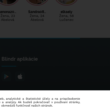
lenona20…
Sandra08…
elkaely
Žena
, 23
Žena
, 24
Žena
, 58
Ábelová
Ábelová
Lučenec
Blindr aplikácie
ieb, analytické a štatistické účely a na prispôsobenie
 a analýzy. Ak budeš pokračovať v používaní stránky,
e obmedzíš funkčnosť našich stránok.