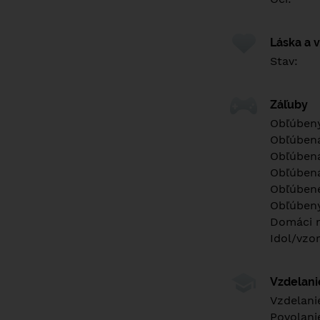
Láska a 
Stav:
Záľuby
Obľúbený
Obľúben
Obľúbená
Obľúbená
Obľúbené
Obľúbený
Domáci m
Idol/vzor
Vzdelan
Vzdelani
Povolani