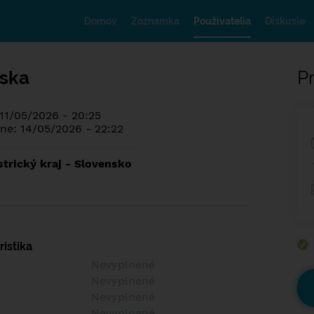
Domov
Zoznamka
Používatelia
Diskusie
aska
Pr
 11/05/2026 - 20:25
ne: 14/05/2026 - 22:22
trický kraj - Slovensko
istika
Nevyplnené
Nevyplnené
Nevyplnené
Nevyplnené