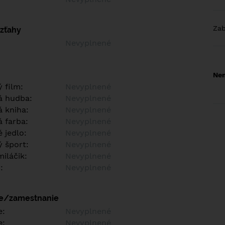
Za
vzťahy
Nevyplnené
Nem
 film:
Nevyplnené
á hudba:
Nevyplnené
 kniha:
Nevyplnené
 farba:
Nevyplnené
 jedlo:
Nevyplnené
 šport:
Nevyplnené
iláčik:
Nevyplnené
:
Nevyplnené
ie/zamestnanie
e:
Nevyplnené
e:
Nevyplnené