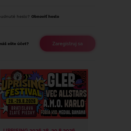
budnuté heslo?
Obnoviť heslo
Zaregistruj sa
áš ešte účet?